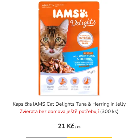
p
ý
r
p
o
i
d
s
u
p
k
r
t
o
ů
d
u
k
t
ů
Kapsička IAMS Cat Delights Tuna & Herring in Jelly
Zvieratá bez domova ještě potřebují
(300 ks)
21 Kč
/ ks