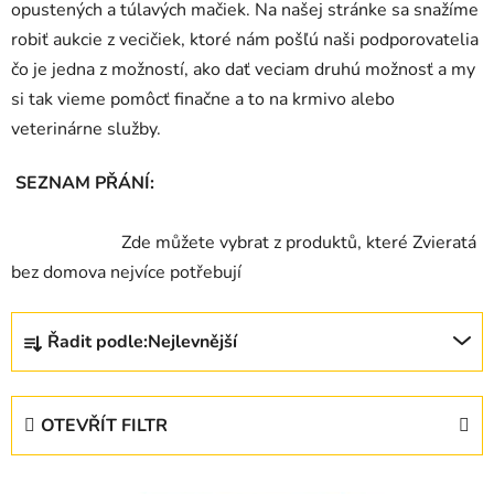
opustených a túlavých mačiek. Na našej stránke sa snažíme
robiť aukcie z vecičiek, ktoré nám pošľú naši podporovatelia
čo je jedna z možností, ako dať veciam druhú možnosť a my
si tak vieme pomôcť finačne a to na krmivo alebo
veterinárne služby.
SEZNAM PŘÁNÍ:
Z
de můžete vybrat z produktů, které Zvieratá
bez domova nejvíce potřebují
Ř
Řadit podle:
Nejlevnější
a
z
e
OTEVŘÍT FILTR
n
í
V