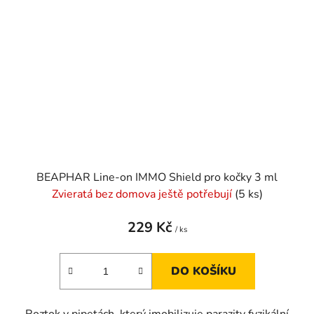
BEAPHAR Line-on IMMO Shield pro kočky 3 ml
Zvieratá bez domova ještě potřebují
(5 ks)
229 Kč
/ ks
DO KOŠÍKU
Roztok v pipetách, který imobilizuje parazity fyzikální