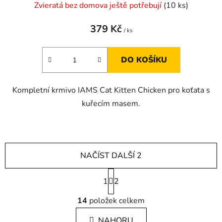
Zvieratá bez domova ještě potřebují
(10 ks)
379 Kč
/ ks
DO KOŠÍKU
Kompletní krmivo IAMS Cat Kitten Chicken pro koťata s
kuřecím masem.
NAČÍST DALŠÍ 2
S
1
t
2
r
O
á
14
položek celkem
v
n
l
k
NAHORU