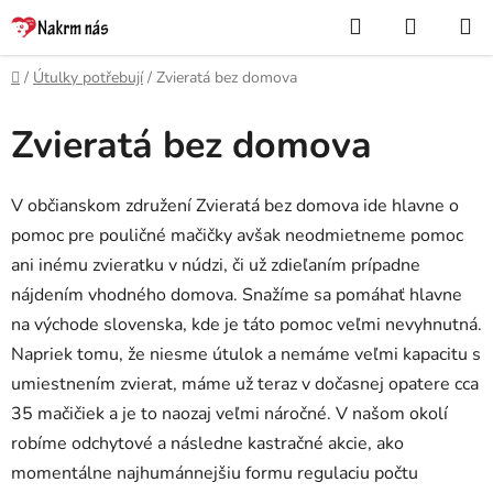
Přejít
Hledat
NÁKUP
na
KOŠÍK
obsah
Domů
/
Útulky potřebují
/
Zvieratá bez domova
Zvieratá bez domova
V občianskom združení Zvieratá bez domova ide hlavne o
pomoc pre pouličné mačičky avšak neodmietneme pomoc
ani inému zvieratku v núdzi, či už zdieľaním prípadne
nájdením vhodného domova. Snažíme sa pomáhať hlavne
na východe slovenska, kde je táto pomoc veľmi nevyhnutná.
Napriek tomu, že niesme útulok a nemáme veľmi kapacitu s
umiestnením zvierat, máme už teraz v dočasnej opatere cca
35 mačičiek a je to naozaj veľmi náročné. V našom okolí
robíme odchytové a následne kastračné akcie, ako
momentálne najhumánnejšiu formu regulaciu počtu