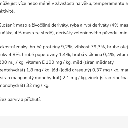
může jíst více nebo méně v závislosti na věku, temperamentu a
aktivitě.
Složení: maso a živočišné deriváty, ryba a rybí deriváty (4% mas
tuňáka, 4% maso ze sledě), deriváty zeleninového původu, mine
Jakostní znaky: hrubé proteiny 9,2%, vlhkost 79,3%, hrubé olej
tuky 4,8%, hrubé popeloviny 1,4%, hrubá vláknina 0,4%, vitam
200 m.j./ kg, vitamín E 100 mg / kg, měď (síran měďnatý
pentahydrát) 1,8 mg / kg, jód (jodid draselný) 0,37 mg / kg, m
(síran manganatý monohydrát) 2,1 mg / kg, zinek (síran zinečna
monohydrát) 32 mg / kg.
Bez barviv a příchutí.