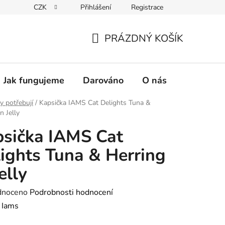
CZK
Přihlášení
Registrace
PRÁZDNÝ KOŠÍK
NÁKUPNÍ
KOŠÍK
Jak fungujeme
Darováno
O nás
Pro nové 
y potřebují
/
Kapsička IAMS Cat Delights Tuna &
n Jelly
sička IAMS Cat
ights Tuna & Herring
elly
né
dnoceno
Podrobnosti hodnocení
ení
:
Iams
tu