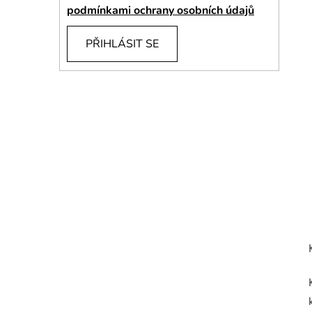
í
podmínkami ochrany osobních údajů
p
a
PŘIHLÁSIT SE
n
e
l