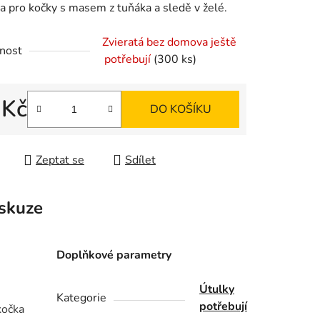
a pro kočky s masem z tuňáka a sledě v želé.
Zvieratá bez domova ještě
nost
potřebují
(300 ks)
ek.
 Kč
DO KOŠÍKU
 cena:
Zeptat se
Sdílet
skuze
Doplňkové parametry
Útulky
Kategorie
potřebují
kočka