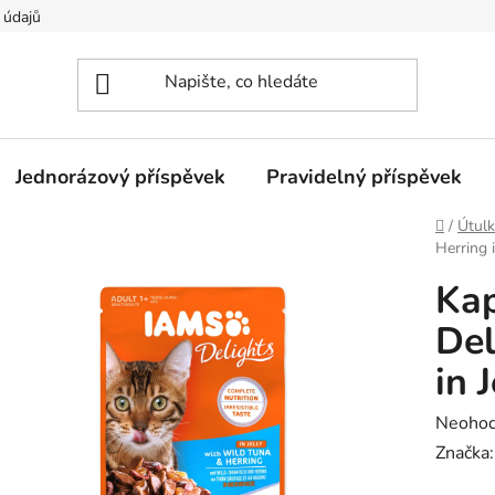
 údajů
Jednorázový příspěvek
Pravidelný příspěvek
Domů
/
Útulk
Herring i
Kap
Del
in J
Průměr
Neoho
hodnoc
Značka
produk