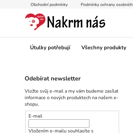
Přejít
Obchodní podmínky
Podmínky ochrany osobních
na
obsah
Útulky potřebují
Všechny produkty
P
Odebírat newsletter
o
s
Vložte svůj e-mail a my vám budeme zasílat
t
informace o nových produktech na našem e-
r
shopu.
a
E-mail
n
n
Vložením e-mailu souhlasíte s