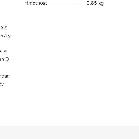
Hmotnost
0.85 kg
o z
rály.
e a
ín D
angan
tý