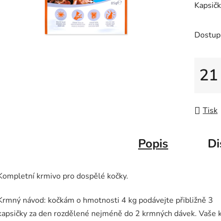
Kapsičk
je
0,0
z
Dostup
5
hvězdič
21
Měrná
Tisk
Popis
Di
Kompletní krmivo pro dospělé kočky.
Krmný návod: kočkám o hmotnosti 4 kg podávejte přibližně 3
kapsičky za den rozdělené nejméně do 2 krmných dávek. Vaše 