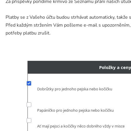
Za příspěvky pořídíme krmivo ze Seznamu přání našich útulk
Platby se z Vašeho účtu budou strhávat automaticky, takže 
Před každým stržením Vám pošleme e-mail s upozorněním, ta
potřeby
platbu zrušit.
Položky a cen
Dobrůtky pro jednoho pejska nebo kočičku
Papáníčko pro jednoho pejska nebo kočičku
Ať mají pejsci a kočičky něco dobrého vždy v misce