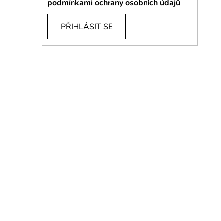
podmínkami ochrany osobních údajů
p
a
PŘIHLÁSIT SE
n
e
l