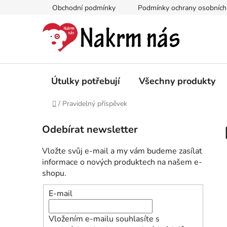
Přejít
Obchodní podmínky
Podmínky ochrany osobních
na
obsah
Útulky potřebují
Všechny produkty
Domů
/
Pravidelný příspěvek
P
Odebírat newsletter
o
s
Vložte svůj e-mail a my vám budeme zasílat
t
informace o nových produktech na našem e-
r
shopu.
a
E-mail
n
n
Vložením e-mailu souhlasíte s
í