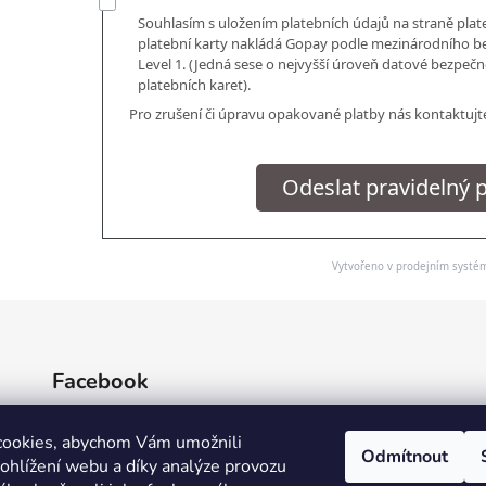
Souhlasím s uložením platebních údajů na straně plate
platební karty nakládá Gopay podle mezinárodního b
Level 1. (Jedná sese o nejvyšší úroveň datové bezpečn
platebních karet).
Pro zrušení či úpravu opakované platby nás kontaktuj
Odeslat pravidelný 
Vytvořeno v prodejním syst
Facebook
cookies, abychom Vám umožnili
Odmítnout
ohlížení webu a díky analýze provozu