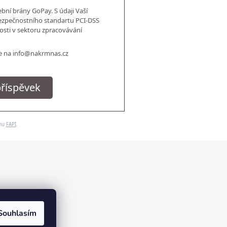
bní brány GoPay. S údaji Vaší
ezpečnostního standartu PCI-DSS
osti v sektoru zpracovávání
te na info@nakrmnas.cz
příspěvek
ému
FAPI
.
Souhlasím