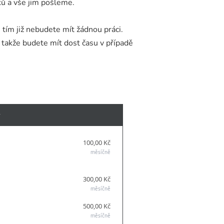
ů a vše jim pošleme.
s tím již nebudete mít žádnou práci.
kže budete mít dost času v případě
y
100,00 Kč
měsíčně
300,00 Kč
měsíčně
500,00 Kč
měsíčně