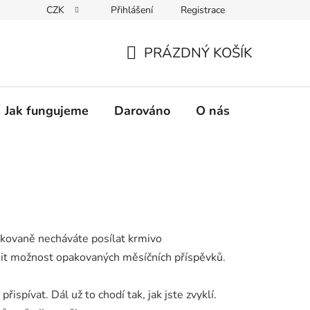
CZK
Přihlášení
Registrace
PRÁZDNÝ KOŠÍK
NÁKUPNÍ
KOŠÍK
Jak fungujeme
Darováno
O nás
Pro nové 
opakovaně necháváte posílat krmivo
nit možnost opakovaných měsíčních příspěvků.
spívat. Dál už to chodí tak, jak jste zvyklí.