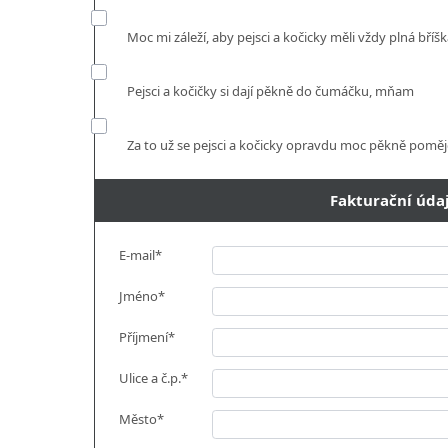
Moc mi záleží, aby pejsci a kočicky měli vždy plná bříš
Pejsci a kočičky si dají pěkně do čumáčku, mňam
Za to už se pejsci a kočicky opravdu moc pěkně pomě
Fakturační úda
E-mail*
Jméno*
Příjmení*
Ulice a č.p.*
Město*