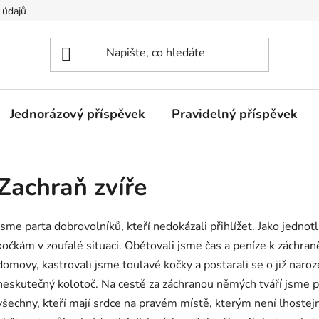
 údajů
Jednorázový příspěvek
Pravidelný příspěvek
Zachraň zvíře
Jsme parta dobrovolníků, kteří nedokázali přihlížet. Jako jednot
kočkám v zoufalé situaci. Obětovali jsme čas a peníze k záchra
domovy, kastrovali jsme toulavé kočky a postarali se o již naro
neskutečný kolotoč. Na cestě za záchranou němých tváří jsme p
všechny, kteří mají srdce na pravém místě, kterým není lhostejn