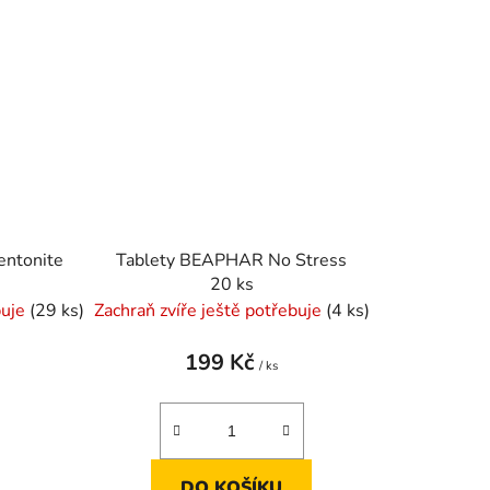
Bentonite
Tablety BEAPHAR No Stress
20 ks
buje
(29 ks)
Zachraň zvíře ještě potřebuje
(4 ks)
199 Kč
s
/ ks
DO KOŠÍKU