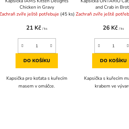
Kapsička IAMS Kitten Delights
Kapsička ONTARIO Cat
u
Chicken in Gravy
and Crab in Bro
k
Zachraň zvíře ještě potřebuje
(45 ks)
Zachraň zvíře ještě potře
t
ů
21 Kč
26 Kč
/ ks
/ ks
DO KOŠÍKU
DO KOŠÍKU
Kapsička pro koťata s kuřecím
Kapsička s kuřecím 
masem v omáčce.
krabem ve vývar