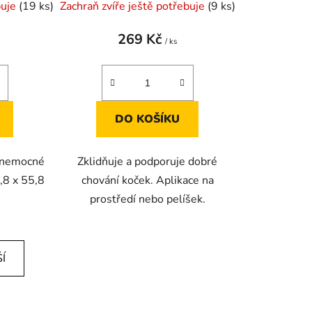
buje
(19 ks)
Zachraň zvíře ještě potřebuje
(9 ks)
269 Kč
/ ks
DO KOŠÍKU
i nemocné
Zklidňuje a podporuje dobré
5,8 x 55,8
chování koček. Aplikace na
prostředí nebo pelíšek.
Í