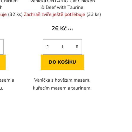
 Chicken
Vanička ONTARIO Cat Chicken
t
th
& Beef with Taurine
ů
buje
(32 ks)
Zachraň zvíře ještě potřebuje
(33 ks)
26 Kč
/ ks
DO KOŠÍKU
masem a
Vanička s hovězím masem,
u.
kuřecím masem a taurinem.