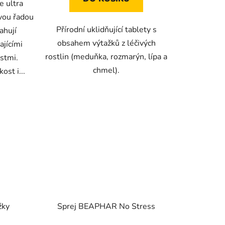
e ultra
vou řadou
Přírodní uklidňující tablety s
ahují
obsahem výtažků z léčivých
ajícími
rostlin (meduňka, rozmarýn, lípa a
stmi.
chmel).
ost i...
žky
Sprej BEAPHAR No Stress