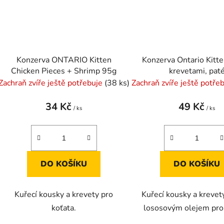
Konzerva ONTARIO Kitten
Konzerva Ontario Kitte
Chicken Pieces + Shrimp 95g
krevetami, pat
Zachraň zvíře ještě potřebuje
(38 ks)
Zachraň zvíře ještě potře
34 Kč
49 Kč
/ ks
/ ks
DO KOŠÍKU
DO KOŠÍKU
Kuřecí kousky a krevety pro
Kuřecí kousky a krevety
koťata.
lososovým olejem pro 