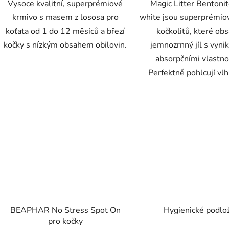
Vysoce kvalitní, superprémiové
Magic Litter Bentonit
krmivo s masem z lososa pro
white jsou superprémio
koťata od 1 do 12 měsíců a březí
kočkolitů, které obs
kočky s nízkým obsahem obilovin.
jemnozrnný jíl s vynik
absorpčními vlastno
Perfektně pohlcují vlhk
BEAPHAR No Stress Spot On
Hygienické podlo
pro kočky