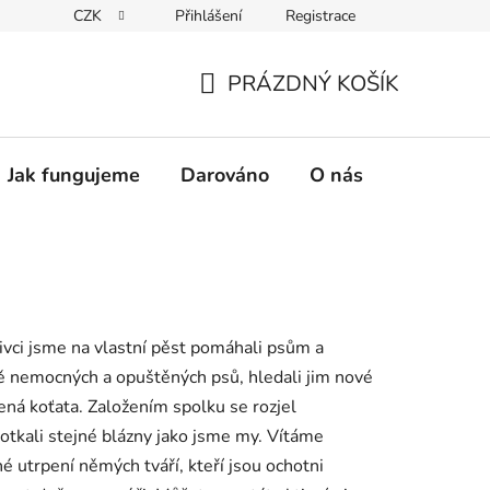
CZK
Přihlášení
Registrace
PRÁZDNÝ KOŠÍK
NÁKUPNÍ
KOŠÍK
Jak fungujeme
Darováno
O nás
Pro nové 
livci jsme na vlastní pěst pomáhali psům a
ně nemocných a opuštěných psů, hledali jim nové
zená koťata. Založením spolku se rozjel
otkali stejné blázny jako jsme my. Vítáme
é utrpení němých tváří, kteří jsou ochotni