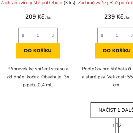
Zachraň zvíře ještě potřebuje
(3 ks)
Zachraň zvíře ještě potře
209 Kč
239 Kč
/ ks
/ ks
DO KOŠÍKU
DO KOŠÍKU
Přípravek ke snížení stresu a
Podložky pro štěňata č
zklidnění koček. Obsahuje: 3x
a staré psy. Velikost: 5
pipetu 0,4 ml.
cm.
NAČÍST 1 DALŠ
S
1
t
2
O
r