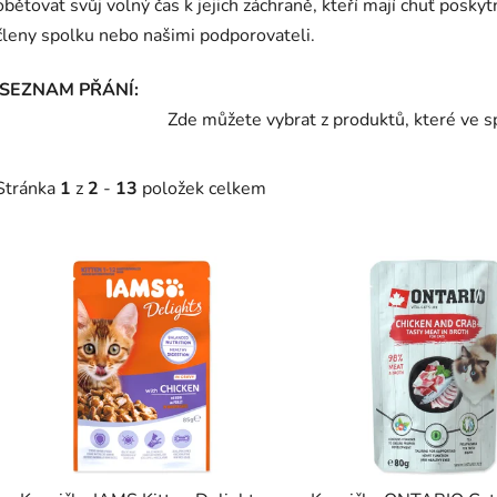
obětovat svůj volný čas k jejich záchraně, kteří mají chuť posky
členy spolku nebo našimi podporovateli.
SEZNAM 
Z
de můžete vybrat z produktů, které ve sp
Stránka
1
z
2
-
13
položek celkem
V
ý
p
s
p
r
o
d