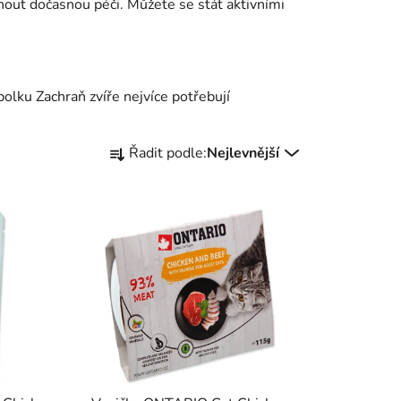
tnout dočasnou péči. Můžete se stát aktivními
PŘÁNÍ:
olku Zachraň zvíře nejvíce potřebují
Ř
Řadit podle:
Nejlevnější
a
z
e
n
í
p
r
o
d
u
k