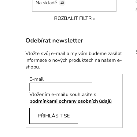
Na skladě
13
p
a
ROZBALIT FILTR
n
e
l
Odebírat newsletter
Vložte svůj e-mail a my vám budeme zasílat
informace o nových produktech na našem e-
shopu.
E-mail
i
Vložením e-mailu souhlasíte s
podmínkami ochrany osobních údajů
PŘIHLÁSIT SE