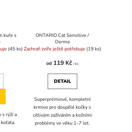
n kuře s
ONTARIO Cat Sensitive /
é
Derma
buje
(45 ks)
Zachraň zvíře ještě potřebuje
(19 ks)
119 Kč
od
/ ks
DETAIL
Superprémiové, kompletní
krmivo pro dospělé kočky s
 s rýží a
citlivým zažíváním a kožními
koťata.
problémy ve věku 1-7 let.