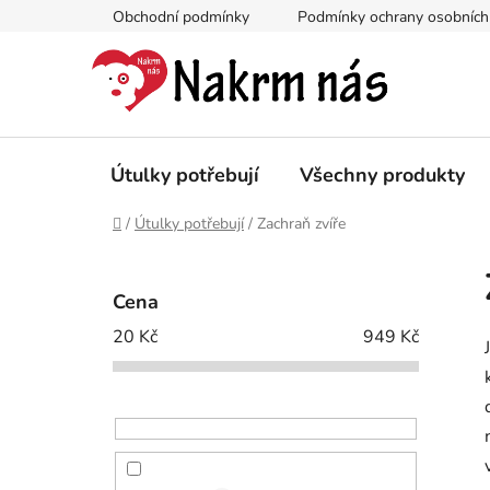
Přejít
Obchodní podmínky
Podmínky ochrany osobních
na
obsah
Útulky potřebují
Všechny produkty
Domů
/
Útulky potřebují
/
Zachraň zvíře
P
o
Cena
s
20
Kč
949
Kč
t
r
a
n
n
í