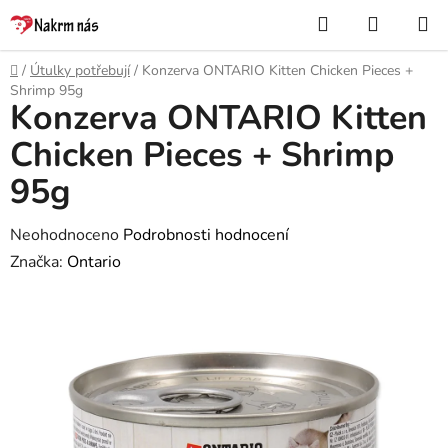
Přejít
Hledat
NÁKUP
na
KOŠÍK
obsah
Domů
/
Útulky potřebují
/
Konzerva ONTARIO Kitten Chicken Pieces +
Shrimp 95g
Konzerva ONTARIO Kitten
Chicken Pieces + Shrimp
95g
Průměrné
Neohodnoceno
Podrobnosti hodnocení
hodnocení
Značka:
Ontario
produktu
je
0,0
z
5
hvězdiček.