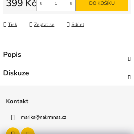
399 Kč
DO KOŠÍKU
Měrná cena:
Tisk
Zeptat se
Sdílet
Popis
Diskuze
Z
á
Kontakt
p
a
marika
@
nakrmnas.cz
t
í