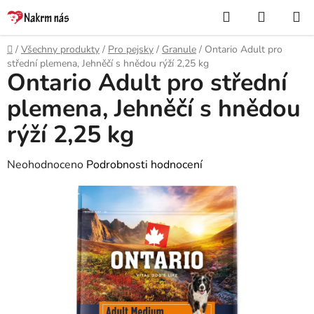
Přejít
Hledat
NÁKUP
na
KOŠÍK
obsah
Domů
/
Všechny produkty
/
Pro pejsky
/
Granule
/
Ontario Adult pro
střední plemena, Jehněčí s hnědou rýží 2,25 kg
Ontario Adult pro střední
plemena, Jehněčí s hnědou
rýží 2,25 kg
Průměrné
Neohodnoceno
Podrobnosti hodnocení
hodnocení
produktu
je
0,0
z
5
hvězdiček.