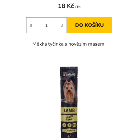
18 Kč
/ ks
DO KOŠÍKU
Měkká tyčinka s hovězím masem.