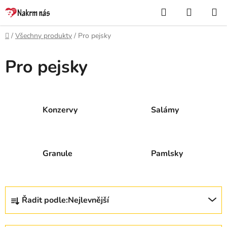
Přejít
Hledat
NÁKUP
na
KOŠÍK
obsah
Domů
/
Všechny produkty
/
Pro pejsky
Pro pejsky
Konzervy
Salámy
Granule
Pamlsky
Ř
Řadit podle:
Nejlevnější
a
z