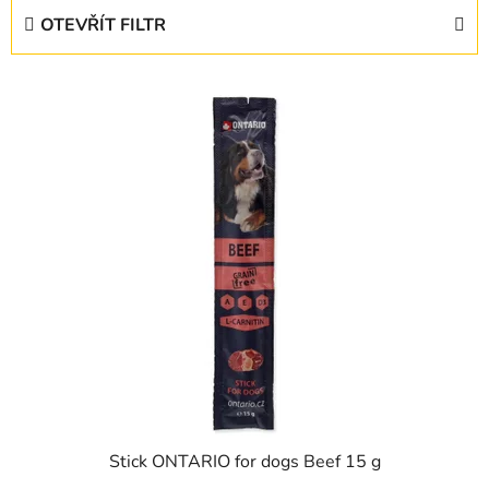
e
OTEVŘÍT FILTR
n
í
V
p
ý
r
p
o
i
d
s
u
p
k
r
t
o
ů
d
u
k
t
ů
Stick ONTARIO for dogs Beef 15 g