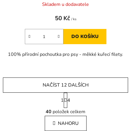
Skladem u dodavatele
50 Kč
/ ks
DO KOŠÍKU
100% přírodní pochoutka pro psy - měkké kuřecí filety.
NAČÍST 12 DALŠÍCH
S
1
t
4
r
O
á
40
položek celkem
v
n
l
k
NAHORU
á
o