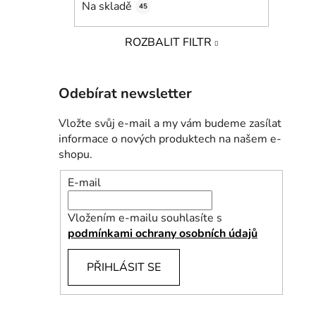
Na skladě
45
i
p
a
ROZBALIT FILTR
n
e
l
Odebírat newsletter
Vložte svůj e-mail a my vám budeme zasílat
informace o nových produktech na našem e-
shopu.
E-mail
Vložením e-mailu souhlasíte s
podmínkami ochrany osobních údajů
PŘIHLÁSIT SE