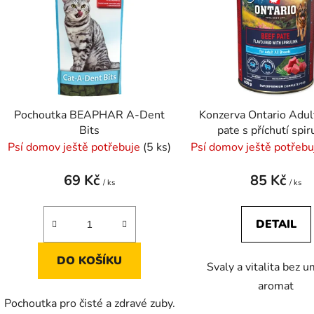
s
p
r
o
d
Pochoutka BEAPHAR A-Dent
Konzerva Ontario Adul
u
Bits
pate s příchutí spir
k
Psí domov ještě potřebuje
(5 ks)
Psí domov ještě potřeb
t
ů
69 Kč
85 Kč
/ ks
/ ks
DETAIL
DO KOŠÍKU
Svaly a vitalita bez 
aromat
Pochoutka pro čisté a zdravé zuby.