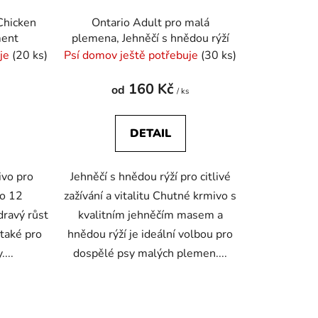
Chicken
Ontario Adult pro malá
ment
plemena, Jehněčí s hnědou rýží
uje
(20 ks)
Psí domov ještě potřebuje
(30 ks)
160 Kč
od
s
/ ks
DETAIL
ivo pro
Jehněčí s hnědou rýží pro citlivé
do 12
zažívání a vitalitu Chutné krmivo s
dravý růst
kvalitním jehněčím masem a
 také pro
hnědou rýží je ideální volbou pro
....
dospělé psy malých plemen....