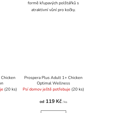
formě křupavých polštářků s
atraktivní vůní pro kočky.
 Chicken
Prospera Plus Adult 1+ Chicken
on
Optimal Wellness
uje
(20 ks)
Psí domov ještě potřebuje
(20 ks)
119 Kč
od
s
/ ks