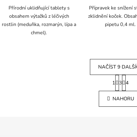
Přírodní uklidňující tablety s
Přípravek ke snížení s
obsahem výtažků z léčivých
zklidnění koček. Obsa
rostlin (meduňka, rozmarýn, lípa a
pipetu 0,4 ml.
chmel).
NAČÍST 9 DALŠ
S
1
3
t
4
O
r
v
á
l
NAHORU
n
á
k
d
o
v
a
á
c
n
í
í