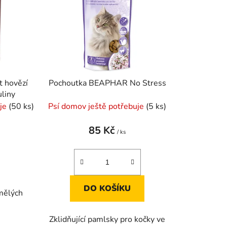
p
r
o
d
u
k
t hovězí
Pochoutka BEAPHAR No Stress
t
uliny
ů
uje
(50 ks)
Psí domov ještě potřebuje
(5 ks)
85 Kč
/ ks
DO KOŠÍKU
umělých
Zklidňující pamlsky pro kočky ve