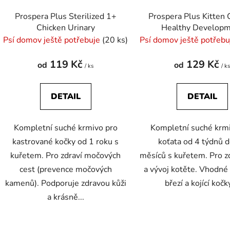
Prospera Plus Sterilized 1+
Prospera Plus Kitten 
Chicken Urinary
Healthy Develop
Psí domov ještě potřebuje
(20 ks)
Psí domov ještě potřeb
119 Kč
129 Kč
od
od
/ ks
/ k
DETAIL
DETAIL
Kompletní suché krmivo pro
Kompletní suché krm
kastrované kočky od 1 roku s
koťata od 4 týdnů 
kuřetem. Pro zdraví močových
měsíců s kuřetem. Pro z
cest (prevence močových
a vývoj kotěte. Vhodné
kamenů). Podporuje zdravou kůži
březí a kojící kočky
a krásně...