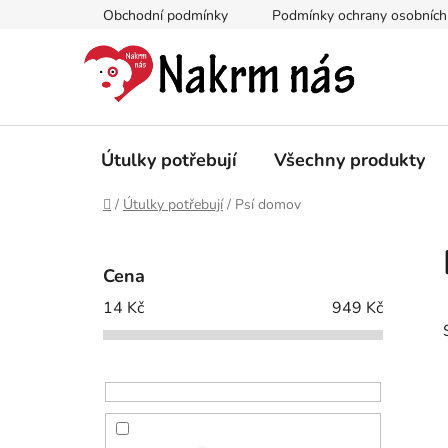
Přejít
Obchodní podmínky
Podmínky ochrany osobních
na
obsah
Útulky potřebují
Všechny produkty
Domů
/
Útulky potřebují
/
Psí domov
P
o
Cena
s
14
Kč
949
Kč
t
r
a
n
n
í