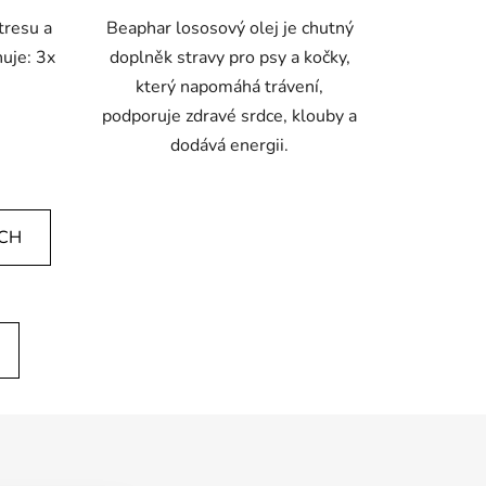
tresu a
Beaphar lososový olej je chutný
huje: 3x
doplněk stravy pro psy a kočky,
který napomáhá trávení,
podporuje zdravé srdce, klouby a
dodává energii.
ÍCH