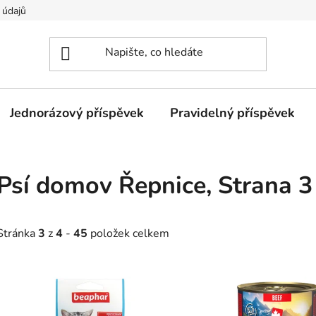
 údajů
Jednorázový příspěvek
Pravidelný příspěvek
Psí domov Řepnice
, Strana 3
Stránka
3
z
4
-
45
položek celkem
V
ý
p