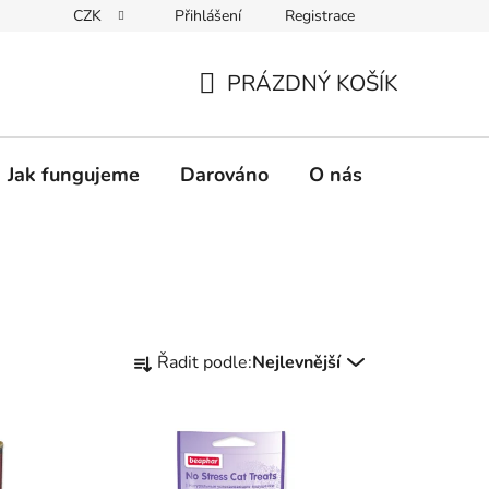
CZK
Přihlášení
Registrace
PRÁZDNÝ KOŠÍK
NÁKUPNÍ
KOŠÍK
Jak fungujeme
Darováno
O nás
Pro nové 
Ř
Řadit podle:
Nejlevnější
a
z
e
n
í