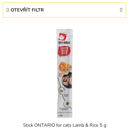
e
OTEVŘÍT FILTR
n
í
V
p
ý
r
p
o
i
d
s
u
p
k
r
t
o
ů
d
u
k
t
ů
Stick ONTARIO for cats Lamb & Rice 5 g