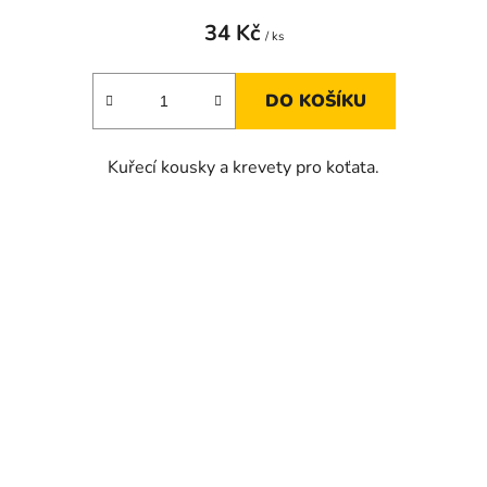
34 Kč
/ ks
DO KOŠÍKU
Kuřecí kousky a krevety pro koťata.