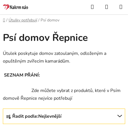
Přejít
Hledat
NÁKUP
na
KOŠÍK
obsah
Domů
/
Útulky potřebují
/
Psí domov
Psí domov Řepnice
Útulek poskytuje domov zatoulaným, odloženým a
opuštěným zvířecím kamarádům.
SEZNAM PŘÁNÍ:
Zde můžete vybrat z produktů, které v Psím
domově Řepnice nejvíce potřebují
Ř
Řadit podle:
Nejlevnější
a
z