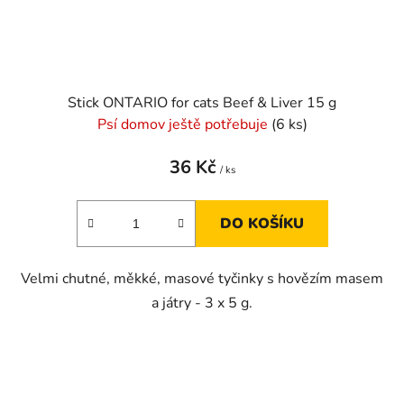
Stick ONTARIO for cats Beef & Liver 15 g
Psí domov ještě potřebuje
(6 ks)
36 Kč
/ ks
DO KOŠÍKU
Velmi chutné, měkké, masové tyčinky s hovězím masem
a játry - 3 x 5 g.