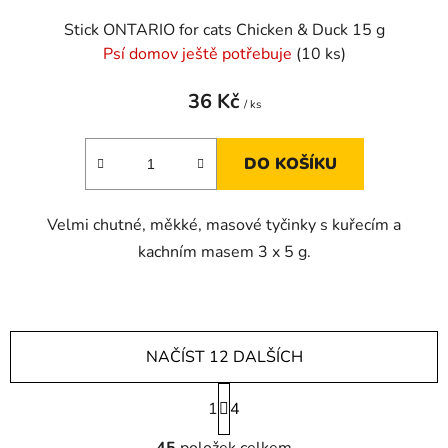
Stick ONTARIO for cats Chicken & Duck 15 g
Psí domov ještě potřebuje
(10 ks)
36 Kč
/ ks
DO KOŠÍKU
Velmi chutné, měkké, masové tyčinky s kuřecím a
kachním masem 3 x 5 g.
NAČÍST 12 DALŠÍCH
S
1
t
4
r
O
á
45
položek celkem