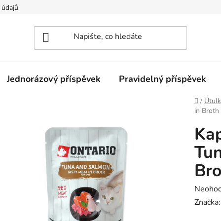
 údajů
Jednorázový příspěvek
Pravidelný příspěvek
Domů
/
Útulk
in Broth
Ka
Tun
Bro
Průměr
Neoho
hodnoc
Značka
produk