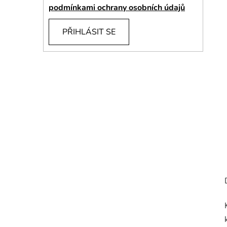
í
podmínkami ochrany osobních údajů
p
a
PŘIHLÁSIT SE
n
e
l