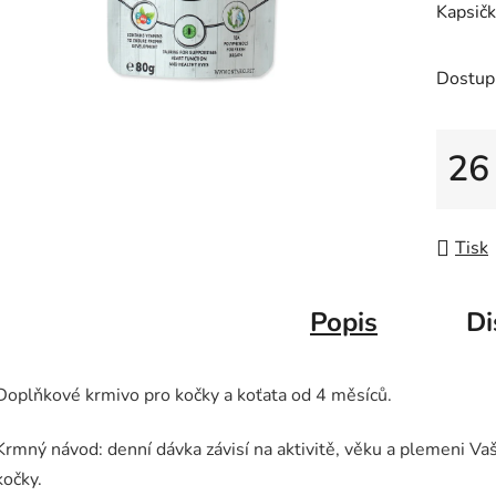
Kapsičk
je
0,0
z
Dostup
5
hvězdič
26
Měrná
Tisk
Popis
Di
Doplňkové krmivo pro kočky a koťata od 4 měsíců.
Krmný návod: denní dávka závisí na aktivitě, věku a plemeni Vaš
kočky.