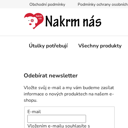
Přejít
Obchodní podmínky
Podmínky ochrany osobních
na
obsah
Útulky potřebují
Všechny produkty
P
Odebírat newsletter
o
s
Vložte svůj e-mail a my vám budeme zasílat
t
informace o nových produktech na našem e-
r
shopu.
a
E-mail
n
n
Vložením e-mailu souhlasíte s