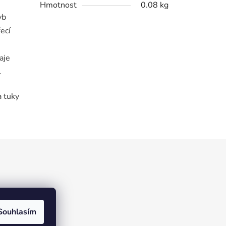
Hmotnost
0.08 kg
yb
ecí
aje
.
a tuky
Souhlasím