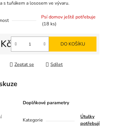
a s tuňákem a lososem ve vývaru.
Psí domov ještě potřebuje
nost
(18 ks)
ek.
 Kč
DO KOŠÍKU
 cena:
Zeptat se
Sdílet
skuze
Doplňkové parametry
Útulky
í
Kategorie
potřebují