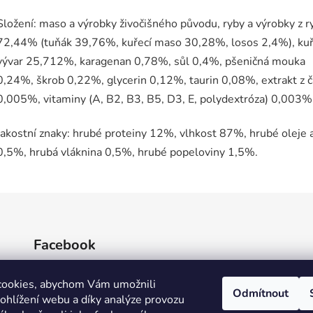
Složení: maso a výrobky živočišného původu, ryby a výrobky z r
72,44% (tuňák 39,76%, kuřecí maso 30,28%, losos 2,4%), kuř
vývar 25,712%, karagenan 0,78%, sůl 0,4%, pšeničná mouka
0,24%, škrob 0,22%, glycerin 0,12%, taurin 0,08%, extrakt z č
0,005%, vitaminy (A, B2, B3, B5, D3, E, polydextróza) 0,003%
Jakostní znaky: hrubé proteiny 12%, vlhkost 87%, hrubé oleje 
0,5%, hrubá vláknina 0,5%, hrubé popeloviny 1,5%.
Facebook
cookies, abychom Vám umožnili
Odmítnout
ohlížení webu a díky analýze provozu