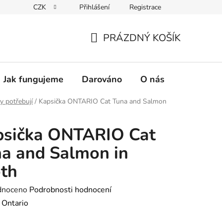
CZK
Přihlášení
Registrace
PRÁZDNÝ KOŠÍK
NÁKUPNÍ
KOŠÍK
Jak fungujeme
Darováno
O nás
Pro nové 
y potřebují
/
Kapsička ONTARIO Cat Tuna and Salmon
psička ONTARIO Cat
a and Salmon in
th
né
dnoceno
Podrobnosti hodnocení
ení
:
Ontario
tu