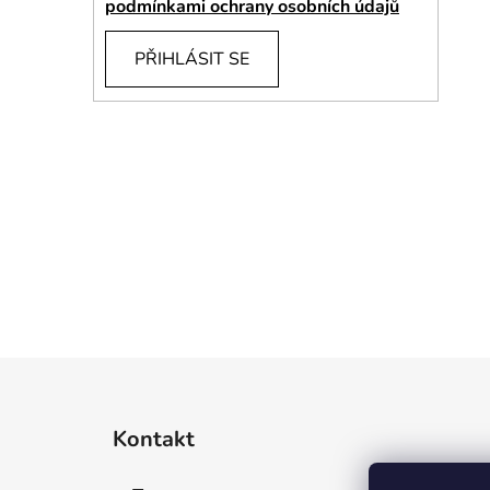
podmínkami ochrany osobních údajů
p
a
PŘIHLÁSIT SE
n
e
l
Z
á
Kontakt
p
a