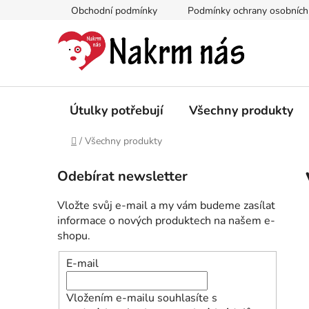
Přejít
Obchodní podmínky
Podmínky ochrany osobních
na
obsah
Útulky potřebují
Všechny produkty
Domů
/
Všechny produkty
P
Odebírat newsletter
o
s
Vložte svůj e-mail a my vám budeme zasílat
t
informace o nových produktech na našem e-
r
shopu.
a
E-mail
n
n
Vložením e-mailu souhlasíte s
í