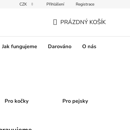
CZK
Přihlášení
Registrace
PRÁZDNÝ KOŠÍK
NÁKUPNÍ
KOŠÍK
Jak fungujeme
Darováno
O nás
Pro nové 
Pro kočky
Pro pejsky
pravujeme.