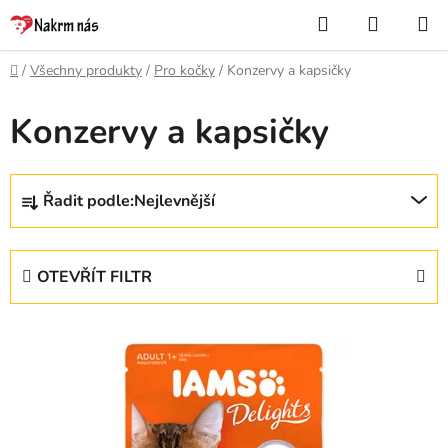
Přejít
Hledat
NÁKUP
na
KOŠÍK
obsah
Domů
/
Všechny produkty
/
Pro kočky
/
Konzervy a kapsičky
Konzervy a kapsičky
Ř
Řadit podle:
Nejlevnější
a
z
e
OTEVŘÍT FILTR
n
í
V
p
ý
r
p
o
i
d
s
u