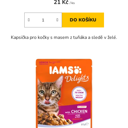
21 Kč
/ ks
DO KOŠÍKU
Kapsička pro kočky s masem z tuňáka a sledě v želé.