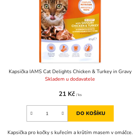
p
k
r
t
o
ů
d
u
k
t
ů
Kapsička IAMS Cat Delights Chicken & Turkey in Gravy
Skladem u dodavatele
21 Kč
/ ks
DO KOŠÍKU
Kapsička pro kočky s kuřecím a krůtím masem v omáčce.