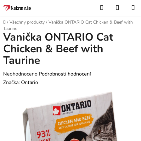
Přejít
Hledat
NÁKUP
na
KOŠÍK
obsah
Domů
/
Všechny produkty
/
Vanička ONTARIO Cat Chicken & Beef with
Taurine
Vanička ONTARIO Cat
Chicken & Beef with
Taurine
Průměrné
Neohodnoceno
Podrobnosti hodnocení
hodnocení
Značka:
Ontario
produktu
je
0,0
z
5
hvězdiček.