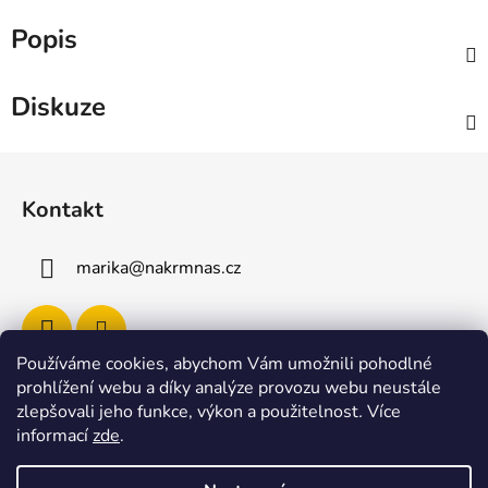
Popis
Diskuze
Z
á
Kontakt
p
a
marika
@
nakrmnas.cz
t
í
Používáme cookies, abychom Vám umožnili pohodlné
prohlížení webu a díky analýze provozu webu neustále
Facebook
zlepšovali jeho funkce, výkon a použitelnost
.
Více
informací
zde
.