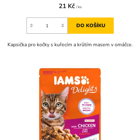
21 Kč
/ ks
DO KOŠÍKU
Kapsička pro kočky s kuřecím a krůtím masem v omáčce.