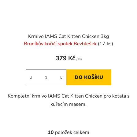
Krmivo IAMS Cat Kitten Chicken 3kg
Bruníkův kočičí spolek Bezblešek
(17 ks)
379 Kč
/ ks
DO KOŠÍKU
Kompletní krmivo IAMS Cat Kitten Chicken pro koťata s
kuřecím masem.
10
položek celkem
O