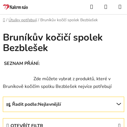
Přejít
Hledat
NÁKUP
na
KOŠÍK
obsah
Domů
/
Útulky potřebují
/
Bruníkův kočičí spolek Bezblešek
Bruníkův kočičí spolek
Bezblešek
SEZNAM PŘÁNÍ:
Z
de můžete vybrat z produktů, které v
Bruníkově kočičím spolku Bezblešek nejvíce potřebují
Ř
Řadit podle:
Nejlevnější
a
z
e
OTEVŘÍT FILTR