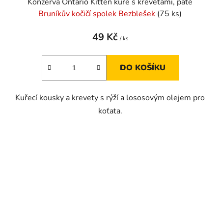
Konzerva Ontario Kitten kuře s krevetami, paté
Bruníkův kočičí spolek Bezblešek
(75 ks)
49 Kč
/ ks
DO KOŠÍKU
Kuřecí kousky a krevety s rýží a lososovým olejem pro
koťata.