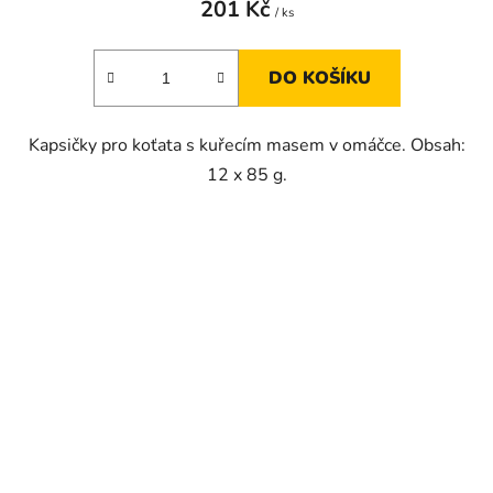
201 Kč
/ ks
DO KOŠÍKU
Kapsičky pro koťata s kuřecím masem v omáčce. Obsah:
12 x 85 g.