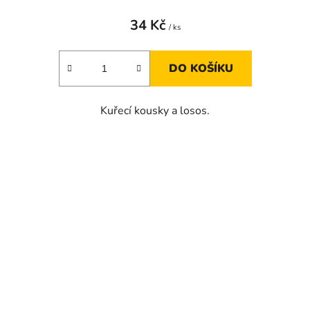
34 Kč
/ ks
DO KOŠÍKU
Kuřecí kousky a losos.