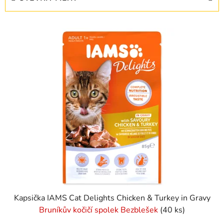
n
í
V
p
ý
r
p
o
i
d
s
u
p
k
r
t
o
ů
d
u
k
t
ů
Kapsička IAMS Cat Delights Chicken & Turkey in Gravy
Bruníkův kočičí spolek Bezblešek
(40 ks)