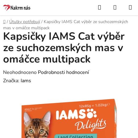
Přejít
Hledat
NÁKUP
na
KOŠÍK
obsah
Domů
/
Útulky potřebují
/
Kapsičky IAMS Cat výběr ze suchozemských
mas v omáčce multipack
Kapsičky IAMS Cat výběr
ze suchozemských mas v
omáčce multipack
Průměrné
Neohodnoceno
Podrobnosti hodnocení
hodnocení
Značka:
Iams
produktu
je
0,0
z
5
hvězdiček.