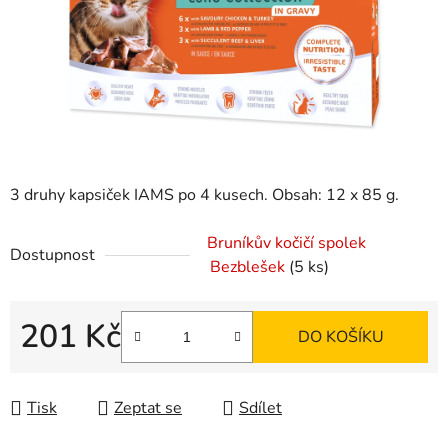
3 druhy kapsiček IAMS po 4 kusech. Obsah: 12 x 85 g.
Bruníkův kočičí spolek
Dostupnost
Bezblešek
(5 ks)
201 Kč
DO KOŠÍKU
Měrná cena:
Tisk
Zeptat se
Sdílet