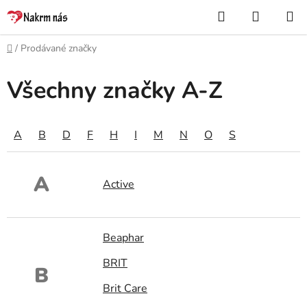
Přejít
Hledat
NÁKUP
na
KOŠÍK
obsah
Domů
/
Prodávané značky
Všechny značky A-Z
A
B
D
F
H
I
M
N
O
S
A
Active
Beaphar
BRIT
B
Brit Care