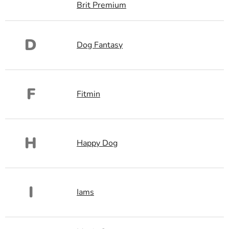
Brit Premium
D
Dog Fantasy
F
Fitmin
H
Happy Dog
I
Iams