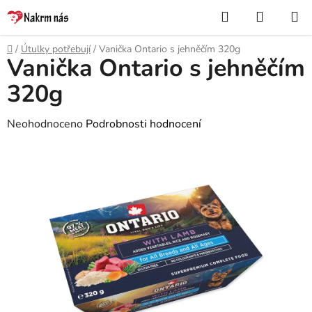
Přejít
Hledat
NÁKUP
na
KOŠÍK
obsah
Domů
/
Útulky potřebují
/
Vanička Ontario s jehněčím 320g
Vanička Ontario s jehněčím
320g
Průměrné
Neohodnoceno
Podrobnosti hodnocení
hodnocení
produktu
je
0,0
z
5
hvězdiček.