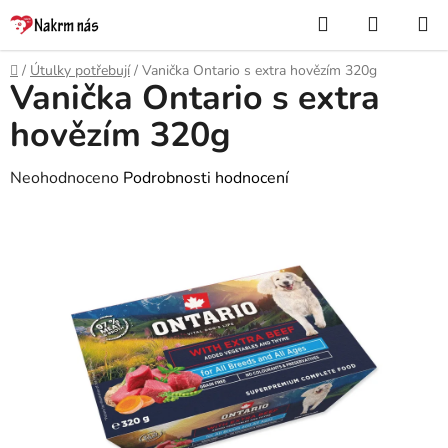
Přejít
Hledat
NÁKUP
na
KOŠÍK
obsah
Domů
/
Útulky potřebují
/
Vanička Ontario s extra hovězím 320g
Vanička Ontario s extra
hovězím 320g
Průměrné
Neohodnoceno
Podrobnosti hodnocení
hodnocení
produktu
je
0,0
z
5
hvězdiček.