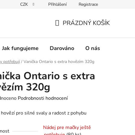
CZK
Přihlášení
Registrace
PRÁZDNÝ KOŠÍK
NÁKUPNÍ
KOŠÍK
Jak fungujeme
Darováno
O nás
Pro nové 
y potřebují
/
Vanička Ontario s extra hovězím 320g
ička Ontario s extra
vězím 320g
né
dnoceno
Podrobnosti hodnocení
ení
 hovězí pro silné svaly a radost z pohybu
tu
Nádej pre mačky ještě
nost
potřebuje
(80 ks)