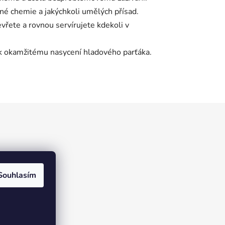
čné chemie a jakýchkoli umělých přísad.
řete a rovnou servírujete kdekoli v
o k okamžitému nasycení hladového parťáka.
Souhlasím