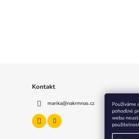
Z
á
Kontakt
p
a
marika
@
nakrmnas.cz
Používáme 
t
pohodlné pr
í
webu neustá
použitelnos