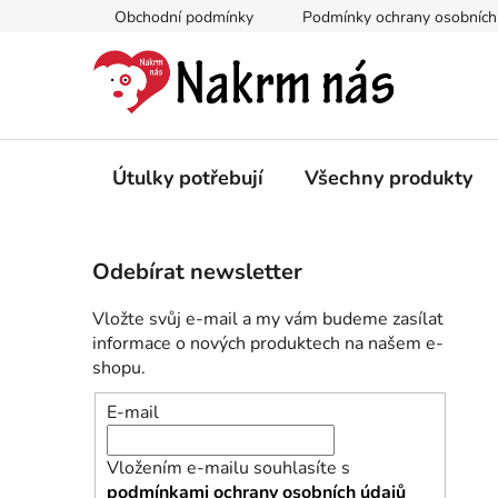
Přejít
Obchodní podmínky
Podmínky ochrany osobních
na
obsah
Útulky potřebují
Všechny produkty
P
Odebírat newsletter
o
s
Vložte svůj e-mail a my vám budeme zasílat
t
informace o nových produktech na našem e-
r
shopu.
a
E-mail
n
n
Vložením e-mailu souhlasíte s
í
podmínkami ochrany osobních údajů