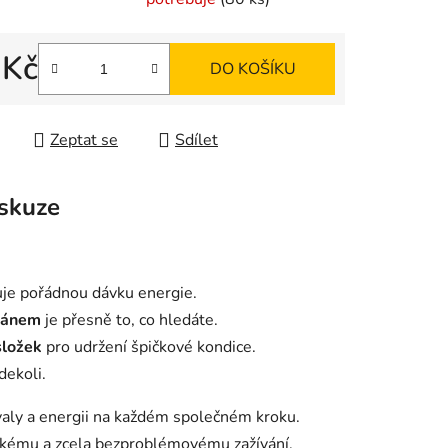
 Kč
ek.
DO KOŠÍKU
 cena:
Zeptat se
Sdílet
skuze
uje pořádnou dávku energie.
iánem
je přesně to, co hledáte.
složek
pro udržení špičkové kondice.
dekoli.
svaly a energii na každém společném kroku.
ehkému a zcela bezproblémovému zažívání.