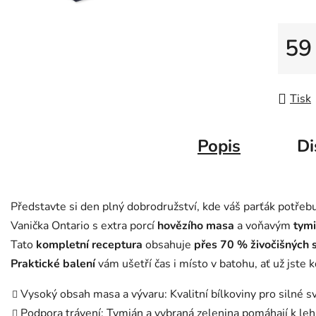
z
5
59
hvězdič
Měrná
Tisk
Popis
Di
Představte si den plný dobrodružství, kde váš parťák potřeb
Vanička Ontario s extra porcí
hovězího masa
a voňavým
tym
Tato
kompletní receptura
obsahuje
přes 70 % živočišných 
Praktické balení
vám ušetří čas i místo v batohu, ať už jste k
Vysoký obsah masa a vývaru: Kvalitní bílkoviny pro silné 
Podpora trávení: Tymián a vybraná zelenina pomáhají k l