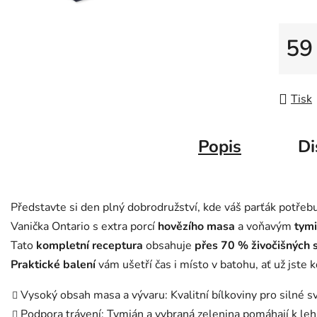
z
5
59
hvězdič
Měrná
Tisk
Popis
Di
Představte si den plný dobrodružství, kde váš parťák potřeb
Vanička Ontario s extra porcí
hovězího masa
a voňavým
tym
Tato
kompletní receptura
obsahuje
přes 70 % živočišných 
Praktické balení
vám ušetří čas i místo v batohu, ať už jste k
Vysoký obsah masa a vývaru: Kvalitní bílkoviny pro silné 
Podpora trávení: Tymián a vybraná zelenina pomáhají k l