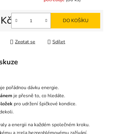
 Kč
ek.
DO KOŠÍKU
 cena:
Zeptat se
Sdílet
skuze
uje pořádnou dávku energie.
iánem
je přesně to, co hledáte.
složek
pro udržení špičkové kondice.
dekoli.
svaly a energii na každém společném kroku.
ehkému a zcela bezproblémovému zažívání.