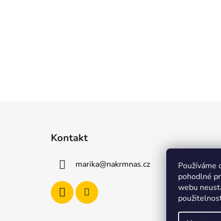
Z
á
Kontakt
p
a
marika
@
nakrmnas.cz
Používáme 
t
pohodlné pr
í
webu neustá
použitelnos