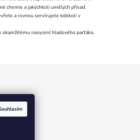
čné chemie a jakýchkoli umělých přísad.
řete a rovnou servírujete kdekoli v
o k okamžitému nasycení hladového parťáka.
Souhlasím