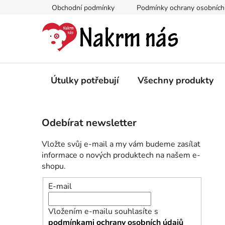
Přejít
Obchodní podmínky
Podmínky ochrany osobních
na
obsah
Útulky potřebují
Všechny produkty
P
Odebírat newsletter
o
s
Vložte svůj e-mail a my vám budeme zasílat
t
informace o nových produktech na našem e-
r
shopu.
a
E-mail
n
n
Vložením e-mailu souhlasíte s
í
podmínkami ochrany osobních údajů