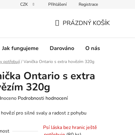
CZK
Přihlášení
Registrace
PRÁZDNÝ KOŠÍK
NÁKUPNÍ
KOŠÍK
Jak fungujeme
Darováno
O nás
Pro nové 
y potřebují
/
Vanička Ontario s extra hovězím 320g
ička Ontario s extra
vězím 320g
né
dnoceno
Podrobnosti hodnocení
ení
 hovězí pro silné svaly a radost z pohybu
tu
Psí láska bez hranic ještě
nost
potřebuje
(80 ks)