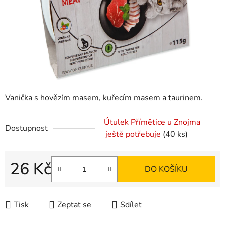
Vanička s hovězím masem, kuřecím masem a taurinem.
Útulek Přímětice u Znojma
Dostupnost
ještě potřebuje
(40 ks)
26 Kč
DO KOŠÍKU
Měrná cena:
Tisk
Zeptat se
Sdílet