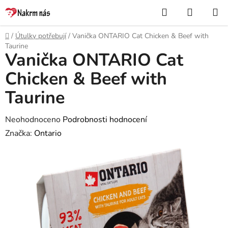
Přejít
Hledat
NÁKUP
na
KOŠÍK
obsah
Domů
/
Útulky potřebují
/
Vanička ONTARIO Cat Chicken & Beef with
Taurine
Vanička ONTARIO Cat
Chicken & Beef with
Taurine
Průměrné
Neohodnoceno
Podrobnosti hodnocení
hodnocení
Značka:
Ontario
produktu
je
0,0
z
5
hvězdiček.