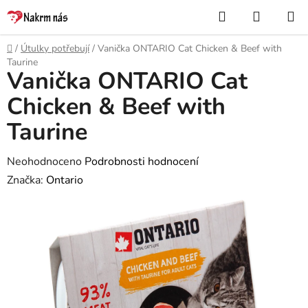
Přejít
Hledat
NÁKUP
na
KOŠÍK
obsah
Domů
/
Útulky potřebují
/
Vanička ONTARIO Cat Chicken & Beef with
Taurine
Vanička ONTARIO Cat
Chicken & Beef with
Taurine
Průměrné
Neohodnoceno
Podrobnosti hodnocení
hodnocení
Značka:
Ontario
produktu
je
0,0
z
5
hvězdiček.