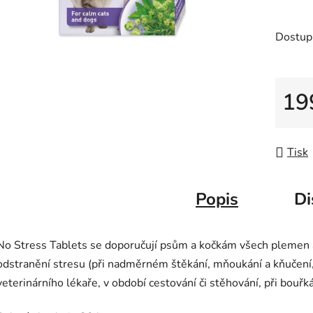
z
5
Dostup
hvězdič
19
Měrná
Tisk
Popis
Di
No Stress Tablets se doporučují psům a kočkám všech plemen a
odstranění stresu (při nadměrném štěkání, mňoukání a kňučení, 
veterinárního lékaře, v období cestování či stěhování, při bouřk