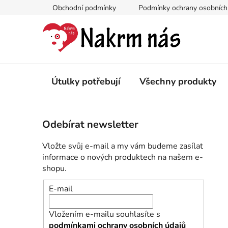
Přejít
Obchodní podmínky
Podmínky ochrany osobních
na
obsah
Útulky potřebují
Všechny produkty
P
Odebírat newsletter
o
s
Vložte svůj e-mail a my vám budeme zasílat
t
informace o nových produktech na našem e-
r
shopu.
a
E-mail
n
n
Vložením e-mailu souhlasíte s
í
podmínkami ochrany osobních údajů