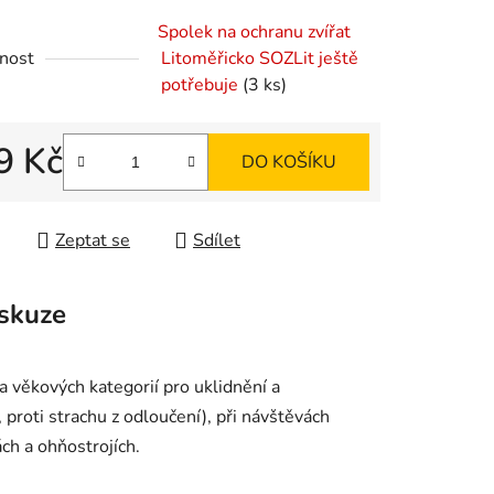
Spolek na ochranu zvířat
nost
Litoměřicko SOZLit ještě
ek.
potřebuje
(3 ks)
9 Kč
DO KOŠÍKU
 cena:
Zeptat se
Sdílet
skuze
 věkových kategorií pro uklidnění a
proti strachu z odloučení), při návštěvách
ách a ohňostrojích.