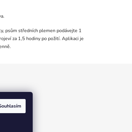
a.
ty, psům středních plemen podávejte 1
jeví za 1,5 hodiny po požití. Aplikaci je
enně.
Souhlasím