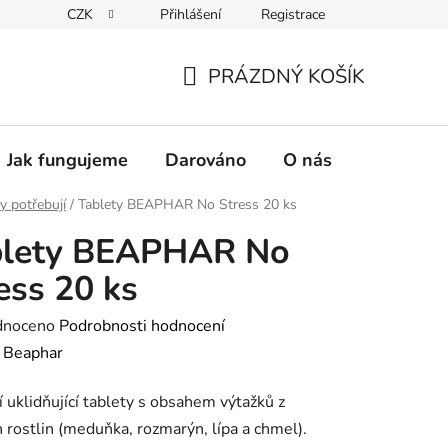
CZK
Přihlášení
Registrace
PRÁZDNÝ KOŠÍK
NÁKUPNÍ
KOŠÍK
Jak fungujeme
Darováno
O nás
Pro nové 
y potřebují
/
Tablety BEAPHAR No Stress 20 ks
blety BEAPHAR No
ess 20 ks
né
dnoceno
Podrobnosti hodnocení
ení
:
Beaphar
tu
í uklidňující tablety s obsahem výtažků z
h rostlin (meduňka, rozmarýn, lípa a chmel).