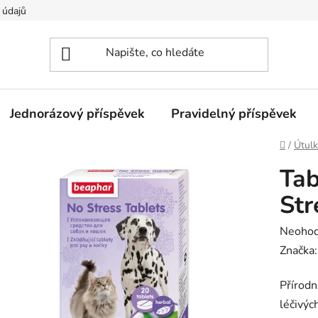
 údajů
Jednorázový příspěvek
Pravidelný příspěvek
Domů
/
Útulk
Ta
Str
Průměr
Neoho
hodnoc
Značka
produk
Přírodn
je
léčivýc
0,0