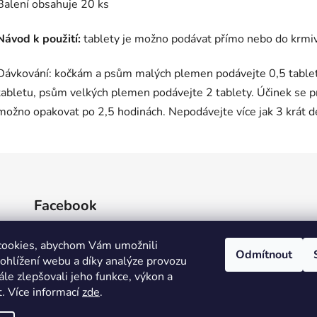
Balení obsahuje 20 ks
Návod k použití:
tablety je možno podávat přímo nebo do krmiv
Dávkování: kočkám a psům malých plemen podávejte 0,5 table
tabletu, psům velkých plemen podávejte 2 tablety. Účinek se pro
možno opakovat po 2,5 hodinách. Nepodávejte více jak 3 krát d
Facebook
cookies, abychom Vám umožnili
Odmítnout
ohlížení webu a díky analýze provozu
le zlepšovali jeho funkce, výkon a
t
.
Více informací
zde
.