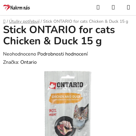
Přejít
Hledat
NÁKUP
na
KOŠÍK
obsah
Domů
/
Útulky potřebují
/
Stick ONTARIO for cats Chicken & Duck 15 g
Stick ONTARIO for cats
Chicken & Duck 15 g
Průměrné
Neohodnoceno
Podrobnosti hodnocení
hodnocení
Značka:
Ontario
produktu
je
0,0
z
5
hvězdiček.