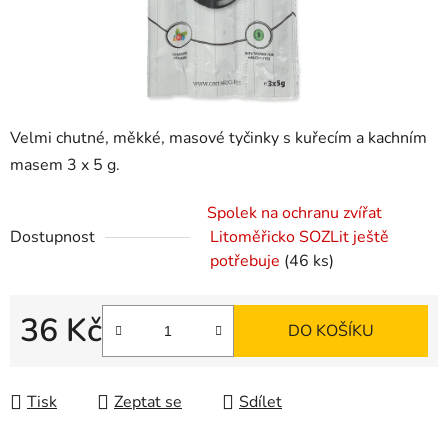
Velmi chutné, měkké, masové tyčinky s kuřecím a kachním
masem 3 x 5 g.
Spolek na ochranu zvířat
Dostupnost
Litoměřicko SOZLit ještě
potřebuje
(46 ks)
36 Kč
DO KOŠÍKU
Měrná cena:
Tisk
Zeptat se
Sdílet