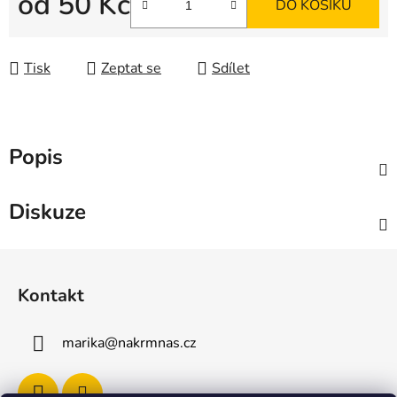
od
50 Kč
DO KOŠÍKU
Měrná cena:
Tisk
Zeptat se
Sdílet
Popis
Diskuze
Z
á
Kontakt
p
a
marika
@
nakrmnas.cz
t
í