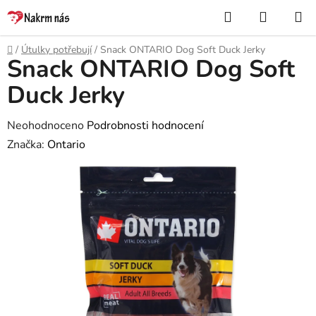
Přejít
Hledat
NÁKUP
na
KOŠÍK
obsah
Domů
/
Útulky potřebují
/
Snack ONTARIO Dog Soft Duck Jerky
Snack ONTARIO Dog Soft
Duck Jerky
Průměrné
Neohodnoceno
Podrobnosti hodnocení
hodnocení
Značka:
Ontario
produktu
je
0,0
z
5
hvězdiček.