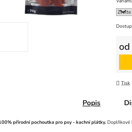
Variant
z
5
hvězdič
Dostup
o
Měrná
Tisk
Popis
Di
100% přírodní pochoutka pro psy - kachní plátky.
Doplňkové k