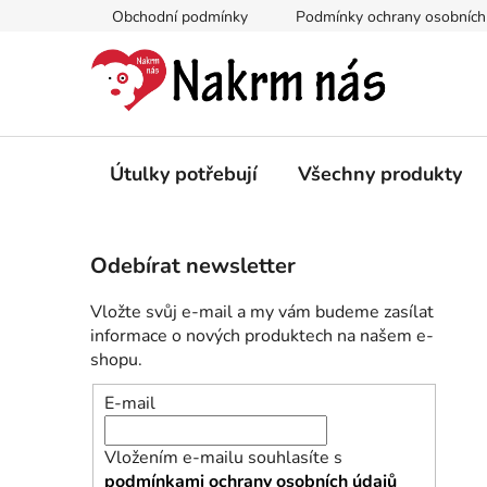
Přejít
Obchodní podmínky
Podmínky ochrany osobních
na
obsah
Útulky potřebují
Všechny produkty
P
Odebírat newsletter
o
s
Vložte svůj e-mail a my vám budeme zasílat
t
informace o nových produktech na našem e-
r
shopu.
a
E-mail
n
n
Vložením e-mailu souhlasíte s
í
podmínkami ochrany osobních údajů