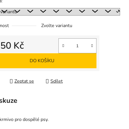
a:
ek.
nost
Zvolte variantu
d
50 Kč
 cena:
DO KOŠÍKU
Zeptat se
Sdílet
skuze
rmivo pro dospělé psy.