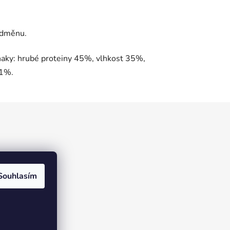
odměnu.
naky: hrubé proteiny 45%, vlhkost 35%,
 1%.
Souhlasím