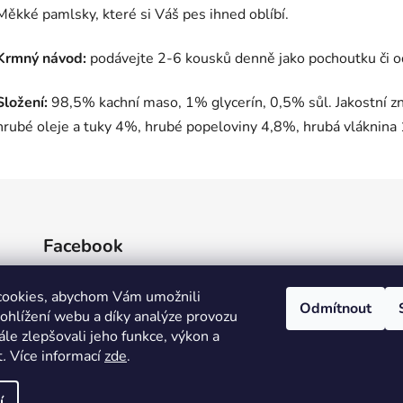
Měkké pamlsky, které si Váš pes ihned oblíbí.
Krmný návod:
podávejte 2-6 kousků denně jako pochoutku či 
Složení:
98,5% kachní maso, 1% glycerín, 0,5% sůl. Jakostní z
hrubé oleje a tuky 4%, hrubé popeloviny 4,8%, hrubá vláknina
Facebook
cookies, abychom Vám umožnili
Odmítnout
ohlížení webu a díky analýze provozu
le zlepšovali jeho funkce, výkon a
t
.
Více informací
zde
.
í