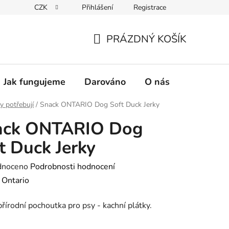
CZK
Přihlášení
Registrace
PRÁZDNÝ KOŠÍK
NÁKUPNÍ
KOŠÍK
Jak fungujeme
Darováno
O nás
Pro nové 
y potřebují
/
Snack ONTARIO Dog Soft Duck Jerky
ack ONTARIO Dog
t Duck Jerky
né
dnoceno
Podrobnosti hodnocení
ení
:
Ontario
tu
írodní pochoutka pro psy - kachní plátky.