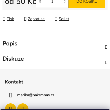
od
50 Kč
DO KOŠÍKU
Měrná cena:
Tisk
Zeptat se
Sdílet
Popis
Diskuze
Z
á
Kontakt
p
a
marika
@
nakrmnas.cz
t
í