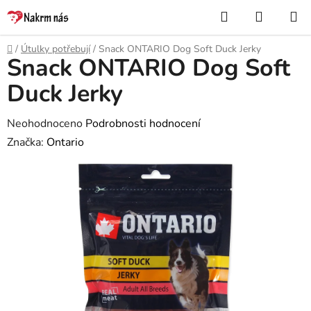
Přejít
Hledat
NÁKUP
na
KOŠÍK
obsah
Domů
/
Útulky potřebují
/
Snack ONTARIO Dog Soft Duck Jerky
Snack ONTARIO Dog Soft
Duck Jerky
Průměrné
Neohodnoceno
Podrobnosti hodnocení
hodnocení
Značka:
Ontario
produktu
je
0,0
z
5
hvězdiček.