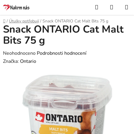
Přejít
Hledat
NÁKUP
na
KOŠÍK
obsah
Domů
/
Útulky potřebují
/
Snack ONTARIO Cat Malt Bits 75 g
Snack ONTARIO Cat Malt
Bits 75 g
Průměrné
Neohodnoceno
Podrobnosti hodnocení
hodnocení
Značka:
Ontario
produktu
je
0,0
z
5
hvězdiček.