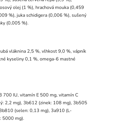
ososový olej (1 %), hrachová mouka (0,459
009 %), juka schidigera (0,006 %), sušený
ky (0,005 %).
ubá vláknina 2,5 %, vlhkost 9,0 %, vápník
stné kyseliny 0,1 %, omega-6 mastné
D3 700 IU, vitamín E 500 mg, vitamín C
ný: 2,2 mg), 3b612 (zinek: 108 mg), 3b505
3b810 (selen: 0,13 mg), 3a910 (L-
n: 5000 mg).