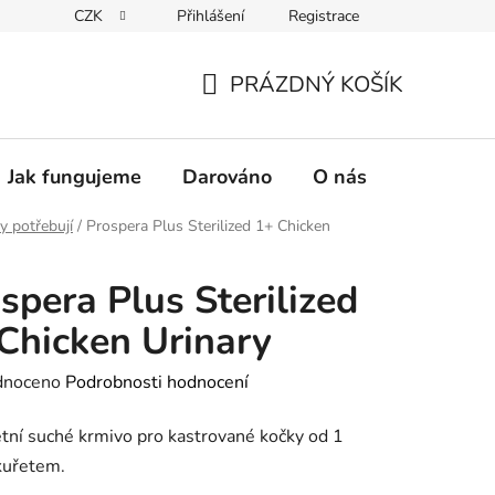
CZK
Přihlášení
Registrace
PRÁZDNÝ KOŠÍK
NÁKUPNÍ
KOŠÍK
Jak fungujeme
Darováno
O nás
Pro nové 
y potřebují
/
Prospera Plus Sterilized 1+ Chicken
spera Plus Sterilized
Chicken Urinary
né
dnoceno
Podrobnosti hodnocení
ení
ní suché krmivo pro kastrované kočky od 1
tu
kuřetem.