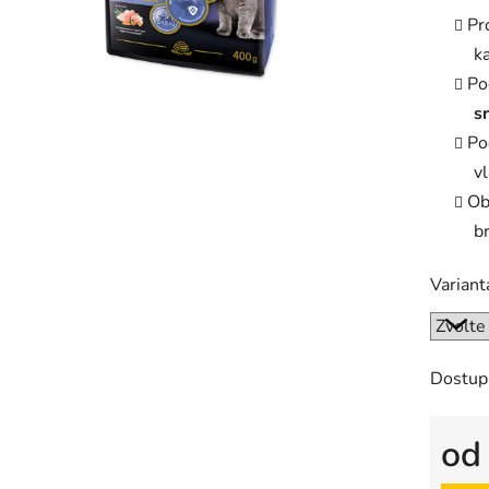
0,0
Pr
z
k
5
Po
hvězdič
sr
Po
vl
Ob
b
Variant
Dostup
o