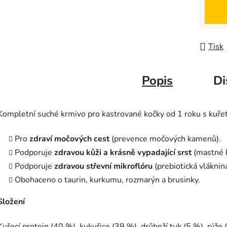
Měrná
Tisk
Popis
Di
Kompletní suché krmivo pro kastrované kočky od 1 roku s kuře
Pro
zdraví močových cest
(prevence močových kamenů).
Podporuje
zdravou kůži a krásně vypadající srst
(mastné k
Podporuje
zdravou střevní mikroflóru
(prebiotická vláknina
Obohaceno o taurin, kurkumu, rozmarýn a brusinky.
Složení
Kuřecí protein (40 %), kukuřice (39 %), drůbeží tuk (5 %), rýže