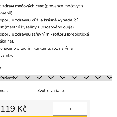
o
zdraví močových cest
(prevence močových
amenů).
dporuje
zdravou kůži a krásně vypadající
ek.
st
(mastné kyseliny z lososového oleje).
dporuje
zdravou střevní mikroflóru
(prebiotická
áknina).
ohaceno o taurin, kurkumu, rozmarýn a
rusinky.
a:
nost
Zvolte variantu
d
119 Kč