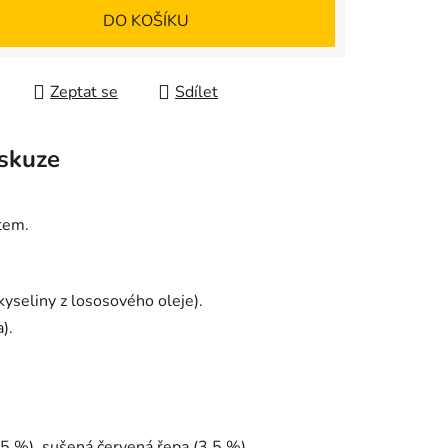
 cena:
DO KOŠÍKU
Zeptat se
Sdílet
skuze
tem.
yseliny z lososového oleje).
).
 (5 %), sušená červená řepa (3,5 %),