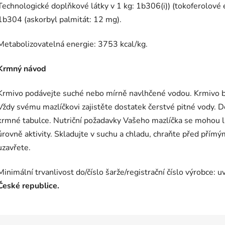
Technologické doplňkové látky v 1 kg: 1b306(i)) (tokoferolové e
1b304 (askorbyl palmitát: 12 mg).
Metabolizovatelná energie: 3753 kcal/kg.
Krmný návod
Krmivo podávejte suché nebo mírně navlhčené vodou. Krmivo b
Vždy svému mazlíčkovi zajistěte dostatek čerstvé pitné vody. 
krmné tabulce. Nutriční požadavky Vašeho mazlíčka se mohou liš
úrovně aktivity. Skladujte v suchu a chladu, chraňte před přím
uzavřete.
Minimální trvanlivost do/číslo šarže/registrační číslo výrobce:
České republice.