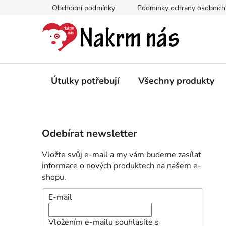
Přejít
Obchodní podmínky
Podmínky ochrany osobních
na
obsah
Útulky potřebují
Všechny produkty
P
Odebírat newsletter
o
s
Vložte svůj e-mail a my vám budeme zasílat
t
informace o nových produktech na našem e-
r
shopu.
a
E-mail
n
n
Vložením e-mailu souhlasíte s