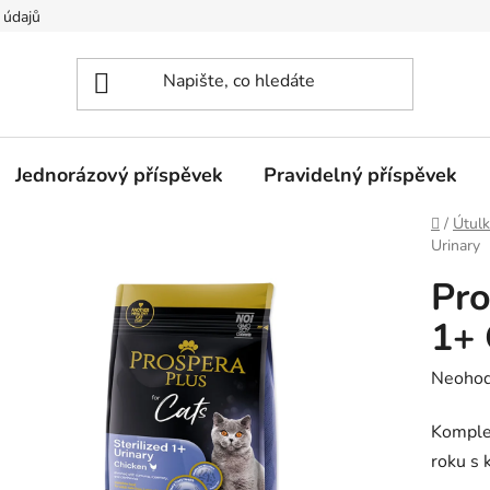
 údajů
Jednorázový příspěvek
Pravidelný příspěvek
Domů
/
Útulk
Urinary
Pro
1+ 
Průměr
Neoho
hodnoc
Komplet
produk
roku s 
je