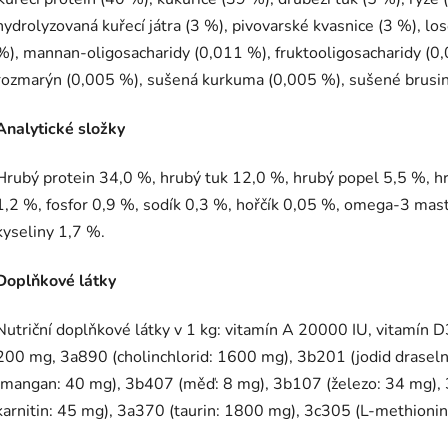
hydrolyzovaná kuřecí játra (3 %), pivovarské kvasnice (3 %), l
%), mannan-oligosacharidy (0,011 %), fruktooligosacharidy (0,
rozmarýn (0,005 %), sušená kurkuma (0,005 %), sušené brusin
Analytick
é slo
žky
Hrubý protein 34,0 %, hrubý tuk 12,0 %, hrubý popel 5,5 %, hr
1,2 %, fosfor 0,9 %, sodík 0,3 %, hořčík 0,05 %, omega-3 ma
kyseliny 1,7 %.
Doplňkové látky
Nutriční doplňkové látky v 1 kg: vitamín A 20000 IU, vitamín 
200 mg, 3a890 (cholinchlorid: 1600 mg), 3b201 (jodid drasel
(mangan: 40 mg), 3b407 (měď: 8 mg), 3b107 (železo: 34 mg), 
karnitin: 45 mg), 3a370 (taurin: 1800 mg), 3c305 (L-methioni