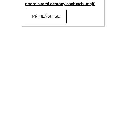
í
podmínkami ochrany osobních údajů
p
a
PŘIHLÁSIT SE
n
e
l