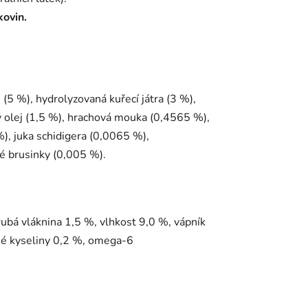
kovin.
 (5 %), hydrolyzovaná kuřecí játra (3 %),
ý olej (1,5 %), hrachová mouka (0,4565 %),
), juka schidigera (0,0065 %),
é brusinky (0,005 %).
ubá vláknina 1,5 %, vlhkost 9,0 %, vápník
né kyseliny 0,2 %, omega-6