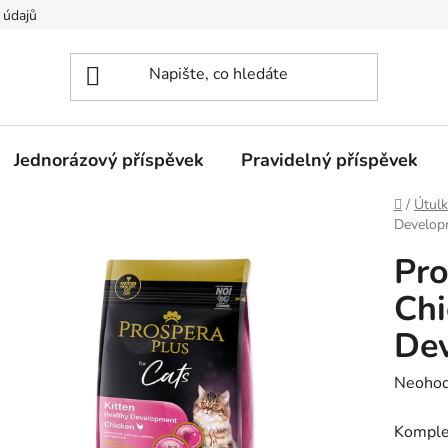
 údajů
Jednorázový příspěvek
Pravidelný příspěvek
Domů
/
Útulk
Develop
Pro
Chi
De
Průměr
Neoho
hodnoc
Komple
produk