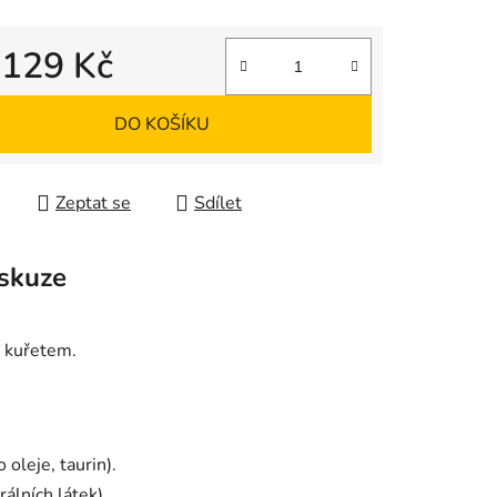
d
129 Kč
 cena:
DO KOŠÍKU
Zeptat se
Sdílet
skuze
 kuřetem.
oleje, taurin).
álních látek).