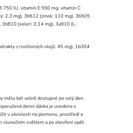
D3 750 IU, vitamín E 550 mg, vitamín C
ný: 2,3 mg), 3b612 (zinek: 110 mg), 3b505
 3b810 (selen: 0,14 mg), 3a910 (L-
xtrakty z rostlinných olejů: 45 mg), 1b304
y mělo být volně dostupné po celý den.
Doporučená denní dávka je uvedena v
it v závislosti na plemenu, prostředí a
ým slunečním světlem a po otevření opět