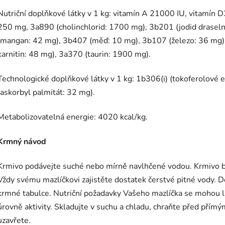
Nutriční doplňkové látky v 1 kg: vitamín A 21000 IU, vitamín 
250 mg, 3a890 (cholinchlorid: 1700 mg), 3b201 (jodid drasel
(mangan: 42 mg), 3b407 (měď: 10 mg), 3b107 (železo: 36 mg),
karnitin: 48 mg), 3a370 (taurin: 1900 mg).
Technologické doplňkové látky v 1 kg: 1b306(i) (tokoferolové e
(askorbyl palmitát: 32 mg).
Metabolizovatelná energie: 4020 kcal/kg.
Krmný návod
Krmivo podávejte suché nebo mírně navlhčené vodou. Krmivo b
Vždy svému mazlíčkovi zajistěte dostatek čerstvé pitné vody. 
krmné tabulce. Nutriční požadavky Vašeho mazlíčka se mohou liš
úrovně aktivity. Skladujte v suchu a chladu, chraňte před přím
uzavřete.