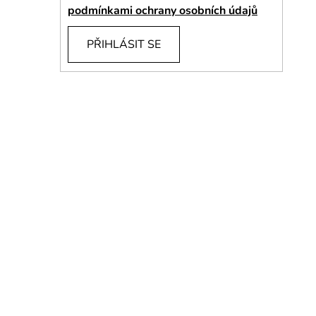
í
podmínkami ochrany osobních údajů
p
a
PŘIHLÁSIT SE
n
e
l