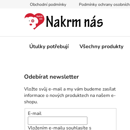
Přejít
Obchodní podmínky
Podmínky ochrany osobních
na
obsah
Útulky potřebují
Všechny produkty
P
Odebírat newsletter
o
s
Vložte svůj e-mail a my vám budeme zasílat
t
informace o nových produktech na našem e-
r
shopu.
a
E-mail
n
n
Vložením e-mailu souhlasíte s