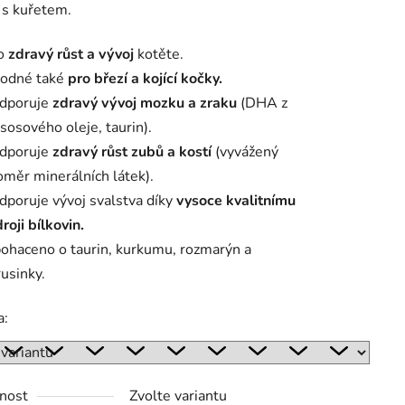
s kuřetem.
o
zdravý růst a vývoj
kotěte.
odné také
pro březí a kojící kočky.
dporuje
zdravý vývoj mozku a zraku
(DHA z
ek.
sosového oleje, taurin).
dporuje
zdravý růst zubů a kostí
(vyvážený
oměr minerálních látek).
dporuje vývoj svalstva díky
vysoce kvalitnímu
roji bílkovin.
ohaceno o taurin, kurkumu, rozmarýn a
rusinky.
a:
nost
Zvolte variantu