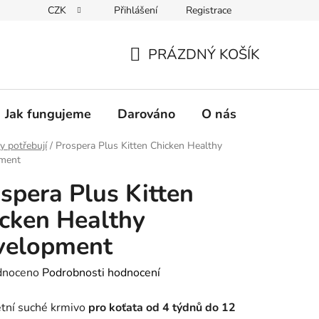
CZK
Přihlášení
Registrace
PRÁZDNÝ KOŠÍK
NÁKUPNÍ
KOŠÍK
Jak fungujeme
Darováno
O nás
Pro nové 
y potřebují
/
Prospera Plus Kitten Chicken Healthy
ment
spera Plus Kitten
cken Healthy
velopment
né
dnoceno
Podrobnosti hodnocení
ení
tní suché krmivo
pro koťata od 4 týdnů do 12
tu