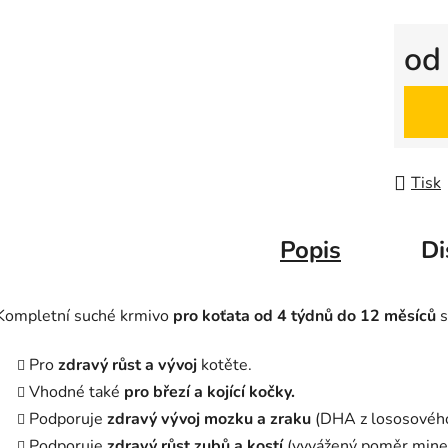
o
Měrná
Tisk
Popis
Di
Kompletní suché krmivo
pro koťata od 4 týdnů do 12 měsíců
s
Pro
zdravý růst a vývoj
kotěte.
Vhodné také
pro březí a kojící kočky.
Podporuje
zdravý vývoj mozku a zraku
(DHA z lososového 
Podporuje
zdravý růst zubů a kostí
(vyvážený poměr miner