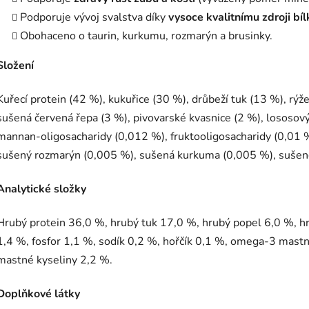
Podporuje vývoj svalstva díky
vysoce kvalitnímu zdroji bíl
Obohaceno o taurin, kurkumu, rozmarýn a brusinky.
Složení
Kuřecí protein (42 %), kukuřice (30 %), drůbeží tuk (13 %), rýže
sušená červená řepa (3 %), pivovarské kvasnice (2 %), lososov
mannan-oligosacharidy (0,012 %), fruktooligosacharidy (0,01 %
sušený rozmarýn (0,005 %), sušená kurkuma (0,005 %), sušen
Analytick
é slo
žky
Hrubý protein 36,0 %, hrubý tuk 17,0 %, hrubý popel 6,0 %, hr
1,4 %, fosfor 1,1 %, sodík 0,2 %, hořčík 0,1 %, omega-3 mast
mastné kyseliny 2,2 %.
Dopl
ňkov
é l
átky