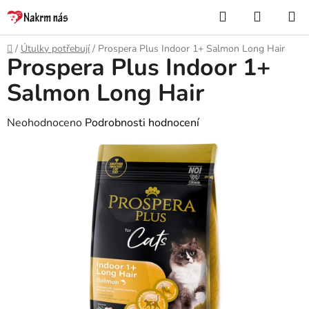
Přejít
Hledat
NÁKUP
na
KOŠÍK
obsah
Domů
/
Útulky potřebují
/
Prospera Plus Indoor 1+ Salmon Long Hair
Prospera Plus Indoor 1+
Salmon Long Hair
Průměrné
Neohodnoceno
Podrobnosti hodnocení
hodnocení
produktu
je
0,0
z
5
hvězdiček.