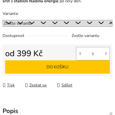
srst
a
stabilní hladinu energie
po celý den.
Varianta:
Dostupnost
Zvolte variantu
od
399 Kč
Měrná cena:
DO KOŠÍKU
Tisk
Zeptat se
Sdílet
Popis