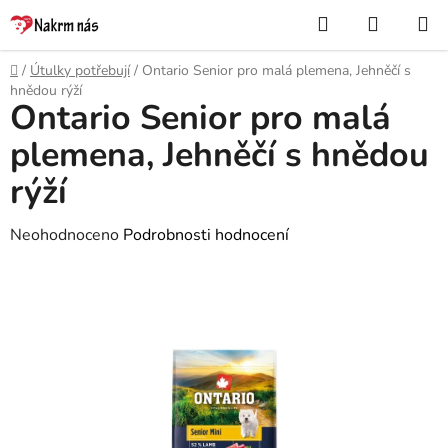
Přejít
Hledat
NÁKUP
na
KOŠÍK
obsah
Domů
/
Útulky potřebují
/
Ontario Senior pro malá plemena, Jehněčí s
hnědou rýží
Ontario Senior pro malá
plemena, Jehněčí s hnědou
rýží
Průměrné
Neohodnoceno
Podrobnosti hodnocení
hodnocení
produktu
je
0,0
z
5
hvězdiček.