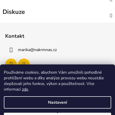
Diskuze
Z
á
Kontakt
p
a
marika
@
nakrmnas.cz
t
í
Používáme cookies, abychom Vám umožnili pohodlné
prohlížení webu a díky analýze provozu webu neustále
Facebook
zlepšovali jeho funkce, výkon a použitelnost
.
Více
informací
zde
.
Nastavení