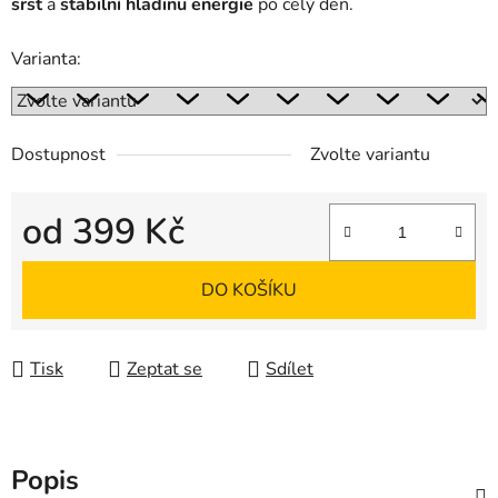
srst
a
stabilní hladinu energie
po celý den.
Varianta:
Dostupnost
Zvolte variantu
od
399 Kč
Měrná cena:
DO KOŠÍKU
Tisk
Zeptat se
Sdílet
Popis