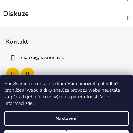
Diskuze
Z
á
Kontakt
p
a
marika
@
nakrmnas.cz
t
í
Používáme cookies, abychom Vám umožnili pohodlné
prohlížení webu a díky analýze provozu webu neustále
Facebook
zlepšovali jeho funkce, výkon a použitelnost
.
Více
informací
zde
.
Nastavení