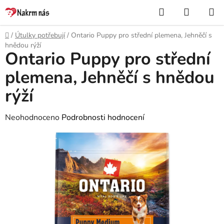
Přejít
Hledat
NÁKUP
na
KOŠÍK
obsah
Domů
/
Útulky potřebují
/
Ontario Puppy pro střední plemena, Jehněčí s
hnědou rýží
Ontario Puppy pro střední
plemena, Jehněčí s hnědou
rýží
Průměrné
Neohodnoceno
Podrobnosti hodnocení
hodnocení
produktu
je
0,0
z
5
hvězdiček.