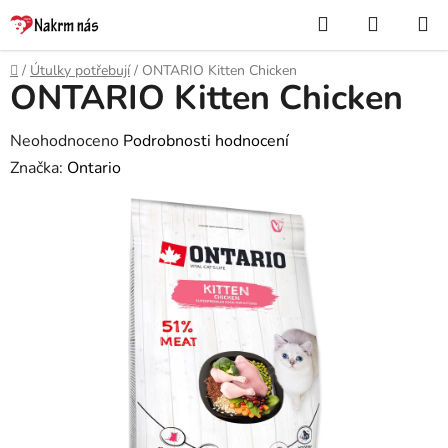
Přejít
Hledat
NÁKUP
na
KOŠÍK
obsah
Domů
/
Útulky potřebují
/
ONTARIO Kitten Chicken
ONTARIO Kitten Chicken
Průměrné
Neohodnoceno
Podrobnosti hodnocení
hodnocení
Značka:
Ontario
produktu
je
0,0
z
5
hvězdiček.