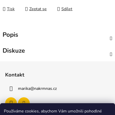
Tisk
Zeptat se
Sdílet
Popis
Diskuze
Z
á
Kontakt
p
a
marika
@
nakrmnas.cz
t
í
Používáme cookies, abychom Vám umožnili pohodlné