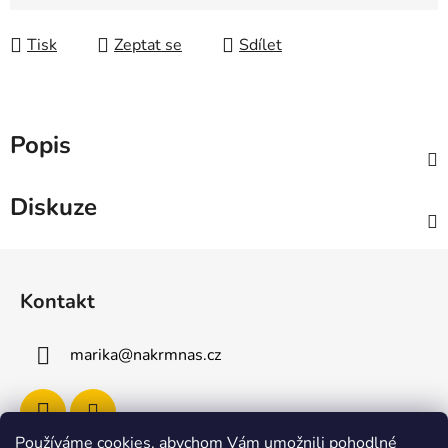
Tisk
Zeptat se
Sdílet
Popis
Diskuze
Z
á
Kontakt
p
a
marika
@
nakrmnas.cz
t
í
Používáme cookies, abychom Vám umožnili pohodlné