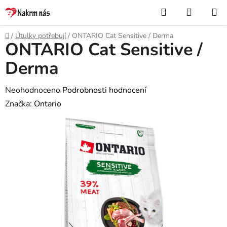
Přejít
Hledat
NÁKUP
na
KOŠÍK
obsah
Domů
/
Útulky potřebují
/
ONTARIO Cat Sensitive / Derma
ONTARIO Cat Sensitive /
Derma
Průměrné
Neohodnoceno
Podrobnosti hodnocení
hodnocení
Značka:
Ontario
produktu
je
0,0
z
5
hvězdiček.