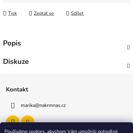
Tisk
Zeptat se
Sdílet
Popis
Diskuze
Z
á
Kontakt
p
a
marika
@
nakrmnas.cz
t
í
Používáme cookies, abychom Vám umožnili pohodlné