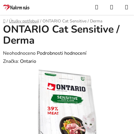
Přejít
Hledat
NÁKUP
na
KOŠÍK
obsah
Domů
/
Útulky potřebují
/
ONTARIO Cat Sensitive / Derma
ONTARIO Cat Sensitive /
Derma
Průměrné
Neohodnoceno
Podrobnosti hodnocení
hodnocení
Značka:
Ontario
produktu
je
0,0
z
5
hvězdiček.