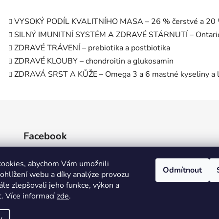
VYSOKÝ PODÍL KVALITNÍHO MASA – 26 % čerstvé a 20 %
SILNÝ IMUNITNÍ SYSTÉM A ZDRAVÉ STÁRNUTÍ – Ontario
ZDRAVÉ TRÁVENÍ – prebiotika a postbiotika
ZDRAVÉ KLOUBY – chondroitin a glukosamin
ZDRAVÁ SRST A KŮŽE – Omega 3 a 6 mastné kyseliny a l
Facebook
Nakrm nás
cookies, abychom Vám umožnili
Odmítnout
ohlížení webu a díky analýze provozu
le zlepšovali jeho funkce, výkon a
t
.
Více informací
zde
.