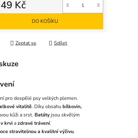
349 Kč
 cena:
DO KOŠÍKU
Zeptat se
Sdílet
skuze
ávení
lní pro dospělé psy velkých plemen.
elkové vitalitě
. Díky obsahu
bílkovin,
vou kůži a srst.
Batáty
jsou skvělým
v krvi
a
zdravé trávení
.
oce stravitelnou a kvalitní výživu
.