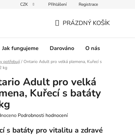
CZK
Přihlášení
Registrace
PRÁZDNÝ KOŠÍK
NÁKUPNÍ
KOŠÍK
Jak fungujeme
Darováno
O nás
Pro nové 
y potřebují
/
Ontario Adult pro velká plemena, Kuřecí s
2 kg
ario Adult pro velká
mena, Kuřecí s batáty
kg
né
dnoceno
Podrobnosti hodnocení
ení
í s batáty pro vitalitu a zdravé
tu