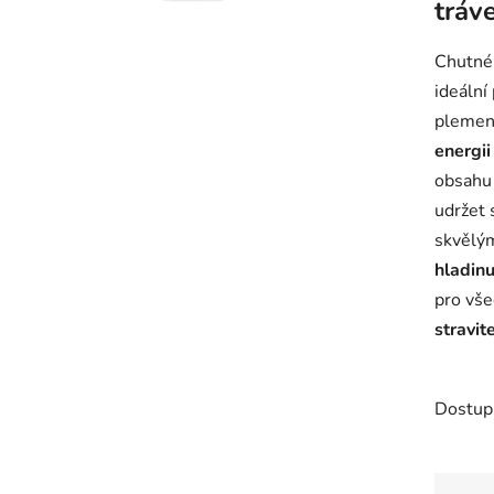
tráv
je
0,0
Chutn
z
ideální
5
plemen
hvězdič
energi
obsah
udržet 
skvělým
hladinu
pro vše
stravit
Dostup