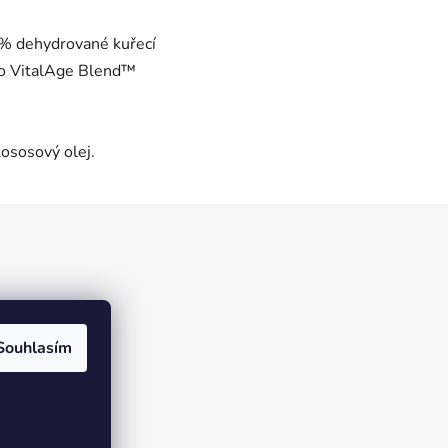
 dehydrované kuřecí
 VitalAge Blend™
ososový olej.
Souhlasím