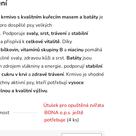
ení
é
krmivo s kvalitním kuřecím masem a batáty
je
 pro dospělé psy velkých
. Podporuje
svaly, srst, trávení
a
stabilní
ek.
i
a přispívá k
celkové vitalitě
. Díky
u
bílkovin, vitamínů skupiny B
a
niacinu
pomáhá
silné svaly, zdravou kůži a srst.
Batáty
jsou
 zdrojem vlákniny a energie, podporují
stabilní
 cukru v krvi
a
zdravé trávení
. Krmivo je vhodné
chny aktivní psy, kteří potřebují
vysoce
elnou a kvalitní výživu
.
Útulek pro opuštěná zvířata
nost
BONA o.p.s. ještě
potřebuje
(4 ks)