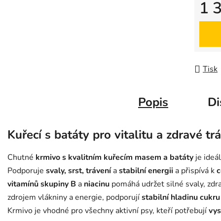
1 
Měrná
Tisk
Popis
Di
Kuřecí s batáty pro vitalitu a zdravé tr
Chutné
krmivo s kvalitním kuřecím masem a batáty
je ideá
Podporuje
svaly, srst, trávení
a
stabilní energii
a přispívá k
c
vitamínů skupiny B
a
niacinu
pomáhá udržet silné svaly, zdra
zdrojem vlákniny a energie, podporují
stabilní hladinu cukru 
Krmivo je vhodné pro všechny aktivní psy, kteří potřebují
vys