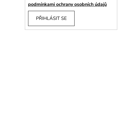
í
podmínkami ochrany osobních údajů
p
a
PŘIHLÁSIT SE
n
e
l