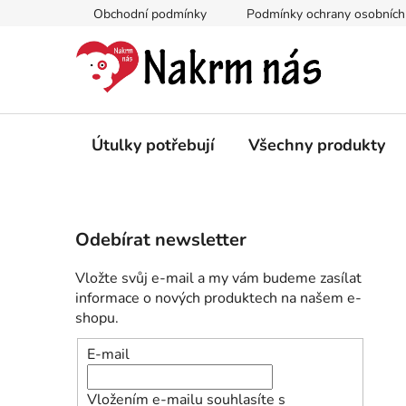
Přejít
Obchodní podmínky
Podmínky ochrany osobních
na
obsah
Útulky potřebují
Všechny produkty
P
Odebírat newsletter
o
s
Vložte svůj e-mail a my vám budeme zasílat
t
informace o nových produktech na našem e-
r
shopu.
a
E-mail
n
n
Vložením e-mailu souhlasíte s