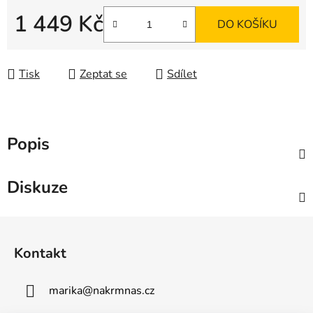
1 449 Kč
DO KOŠÍKU
Měrná cena:
Tisk
Zeptat se
Sdílet
Popis
Diskuze
Z
á
Kontakt
p
a
marika
@
nakrmnas.cz
t