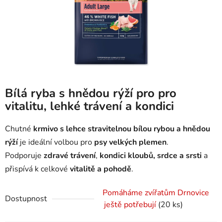
Bílá ryba s hnědou rýží pro pro
vitalitu, lehké trávení a kondici
Chutné
krmivo s lehce stravitelnou bílou rybou a hnědou
rýží
je ideální volbou pro
psy velkých plemen
.
Podporuje
zdravé trávení
,
kondici kloubů, srdce a srsti
a
přispívá k celkové
vitalitě a pohodě
.
Pomáháme zvířatům Drnovice
Dostupnost
ještě potřebují
(20 ks)