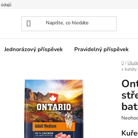
 údajů
Jednorázový příspěvek
Pravidelný příspěvek
Domů
/
Útulk
s batáty
Ont
stř
bat
Průměr
Neoho
hodnoc
Kuřec
produk