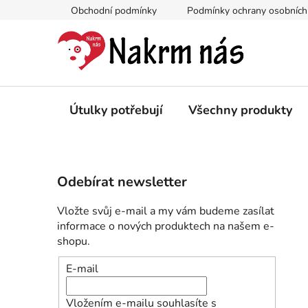
Přejít
Obchodní podmínky
Podmínky ochrany osobních
na
obsah
Útulky potřebují
Všechny produkty
P
Odebírat newsletter
o
s
Vložte svůj e-mail a my vám budeme zasílat
t
informace o nových produktech na našem e-
r
shopu.
a
E-mail
n
n
Vložením e-mailu souhlasíte s