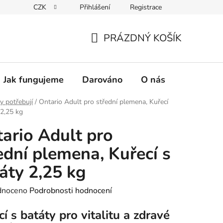
CZK
Přihlášení
Registrace
PRÁZDNÝ KOŠÍK
NÁKUPNÍ
KOŠÍK
Jak fungujeme
Darováno
O nás
Pro nové 
y potřebují
/
Ontario Adult pro střední plemena, Kuřecí
 2,25 kg
ario Adult pro
ední plemena, Kuřecí s
áty 2,25 kg
né
dnoceno
Podrobnosti hodnocení
ení
í s batáty pro vitalitu a zdravé
tu