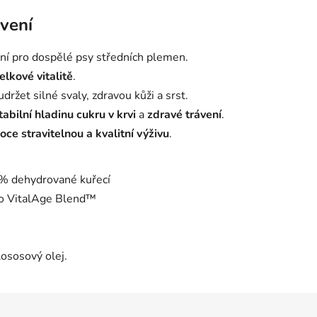
ávení
lní pro dospělé psy středních plemen.
elkové vitalitě
.
ržet silné svaly, zdravou kůži a srst.
tabilní hladinu cukru v krvi
a
zdravé trávení
.
oce stravitelnou a kvalitní výživu
.
 dehydrované kuřecí
 VitalAge Blend™
ososový olej.