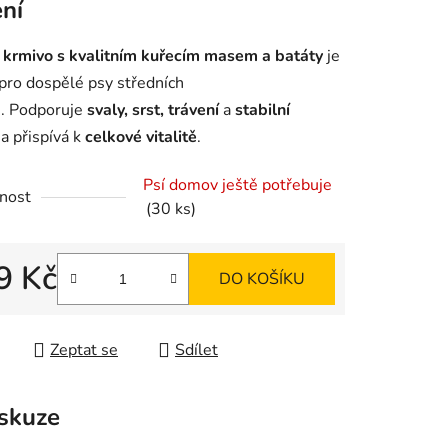
ení
é
krmivo s kvalitním kuřecím masem a batáty
je
 pro dospělé psy středních
. Podporuje
svaly, srst, trávení
a
stabilní
ek.
i
a přispívá k
celkové vitalitě
.
Psí domov ještě potřebuje
nost
(30 ks)
9 Kč
DO KOŠÍKU
 cena:
Zeptat se
Sdílet
skuze