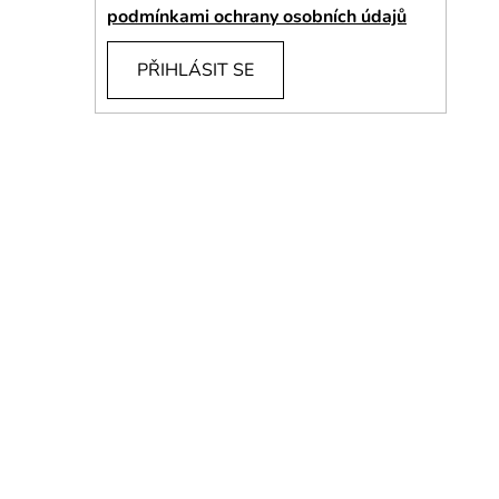
í
podmínkami ochrany osobních údajů
p
a
PŘIHLÁSIT SE
n
e
l