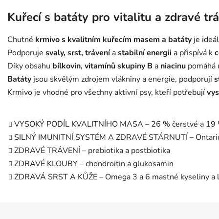
Kuřecí s batáty pro vitalitu a zdravé tr
Chutné
krmivo s kvalitním kuřecím masem a batáty
je ideá
Podporuje
svaly, srst, trávení
a
stabilní energii
a přispívá k
c
Díky obsahu
bílkovin, vitamínů skupiny B
a
niacinu
pomáhá ud
Batáty
jsou skvělým zdrojem vlákniny a energie, podporují
s
Krmivo je vhodné pro všechny aktivní psy, kteří potřebují
vys
VYSOKÝ PODÍL KVALITNÍHO MASA – 26 % čerstvé a 19 %
SILNÝ IMUNITNÍ SYSTÉM A ZDRAVÉ STÁRNUTÍ – Ontario
ZDRAVÉ TRÁVENÍ – prebiotika a postbiotika
ZDRAVÉ KLOUBY – chondroitin a glukosamin
ZDRAVÁ SRST A KŮŽE – Omega 3 a 6 mastné kyseliny a l