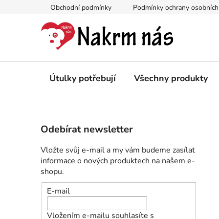
Přejít
Obchodní podmínky
Podmínky ochrany osobních
na
obsah
Útulky potřebují
Všechny produkty
P
Odebírat newsletter
o
s
Vložte svůj e-mail a my vám budeme zasílat
t
informace o nových produktech na našem e-
r
shopu.
a
E-mail
n
n
Vložením e-mailu souhlasíte s