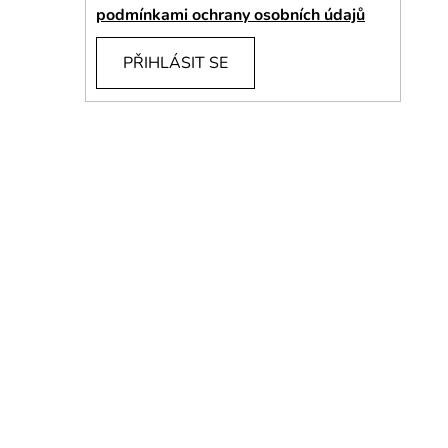
í
podmínkami ochrany osobních údajů
p
a
PŘIHLÁSIT SE
n
e
l