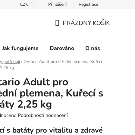
CZK
Přihlášení
Registrace
PRÁZDNÝ KOŠÍK
NÁKUPNÍ
KOŠÍK
Jak fungujeme
Darováno
O nás
Pro nové 
y potřebují
/
Ontario Adult pro střední plemena, Kuřecí
 2,25 kg
ario Adult pro
ední plemena, Kuřecí s
áty 2,25 kg
né
dnoceno
Podrobnosti hodnocení
ení
í s batáty pro vitalitu a zdravé
tu