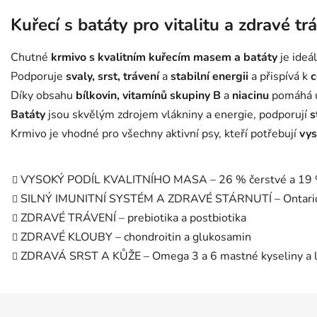
Kuřecí s batáty pro vitalitu a zdravé tr
Chutné
krmivo s kvalitním kuřecím masem a batáty
je ideá
Podporuje
svaly, srst, trávení
a
stabilní energii
a přispívá k
c
Díky obsahu
bílkovin, vitamínů skupiny B
a
niacinu
pomáhá ud
Batáty
jsou skvělým zdrojem vlákniny a energie, podporují
s
Krmivo je vhodné pro všechny aktivní psy, kteří potřebují
vys
VYSOKÝ PODÍL KVALITNÍHO MASA – 26 % čerstvé a 19 %
SILNÝ IMUNITNÍ SYSTÉM A ZDRAVÉ STÁRNUTÍ – Ontario
ZDRAVÉ TRÁVENÍ – prebiotika a postbiotika
ZDRAVÉ KLOUBY – chondroitin a glukosamin
ZDRAVÁ SRST A KŮŽE – Omega 3 a 6 mastné kyseliny a l