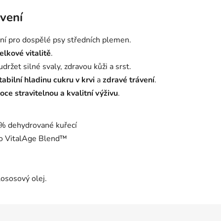
ávení
lní pro dospělé psy středních plemen.
elkové vitalitě
.
ržet silné svaly, zdravou kůži a srst.
tabilní hladinu cukru v krvi
a
zdravé trávení
.
oce stravitelnou a kvalitní výživu
.
 dehydrované kuřecí
 VitalAge Blend™
ososový olej.