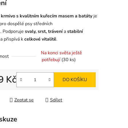
ení
é
krmivo s kvalitním kuřecím masem a batáty
je
 pro dospělé psy středních
. Podporuje
svaly, srst, trávení
a
stabilní
ek.
i
a přispívá k
celkové vitalitě
.
Na konci světa ještě
nost
potřebují
(30 ks)
9 Kč
DO KOŠÍKU
 cena:
Zeptat se
Sdílet
skuze