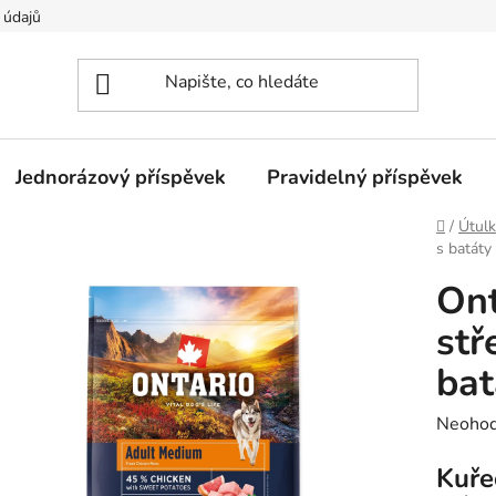
 údajů
Jednorázový příspěvek
Pravidelný příspěvek
Domů
/
Útulk
s batáty
Ont
stř
bat
Průměr
Neoho
hodnoc
Kuřec
produk