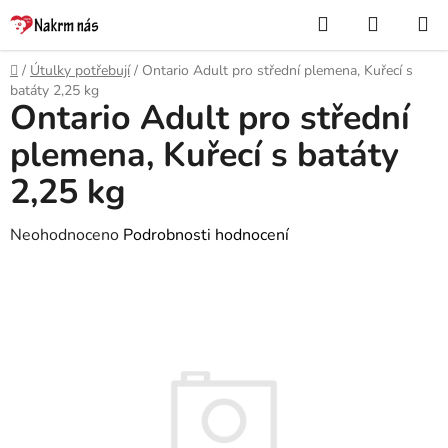
Přejít
Hledat
NÁKUP
na
KOŠÍK
obsah
Domů
/
Útulky potřebují
/
Ontario Adult pro střední plemena, Kuřecí s
batáty 2,25 kg
Ontario Adult pro střední
plemena, Kuřecí s batáty
2,25 kg
Průměrné
Neohodnoceno
Podrobnosti hodnocení
hodnocení
produktu
je
0,0
z
5
hvězdiček.