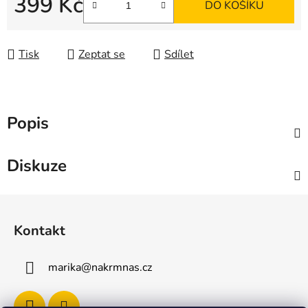
399 Kč
DO KOŠÍKU
Měrná cena:
Tisk
Zeptat se
Sdílet
Popis
Diskuze
Z
á
Kontakt
p
a
marika
@
nakrmnas.cz
t
í