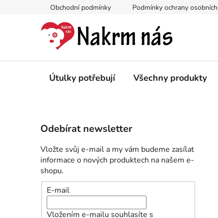
Přejít
Obchodní podmínky
Podmínky ochrany osobních
na
obsah
Útulky potřebují
Všechny produkty
P
Odebírat newsletter
o
s
Vložte svůj e-mail a my vám budeme zasílat
t
informace o nových produktech na našem e-
r
shopu.
a
E-mail
n
n
Vložením e-mailu souhlasíte s