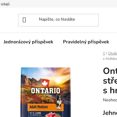
 údajů
Jednorázový příspěvek
Pravidelný příspěvek
Domů
/
Útulk
s hnědou
Ont
stř
s h
Průměr
Neoho
hodnoc
Jehně
produk