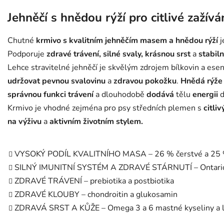
Jehněčí s hnědou rýží pro citlivé zažíván
Chutné
krmivo s kvalitním jehněčím masem a hnědou rýží
j
Podporuje
zdravé trávení, silné svaly, krásnou srst
a
stabiln
Lehce stravitelné jehněčí je skvělým zdrojem bílkovin a ese
udržovat pevnou svalovinu
a
zdravou pokožku
.
Hnědá rýže
správnou funkci trávení
a dlouhodobě
dodává
tělu
energii
d
Krmivo je vhodné zejména pro psy středních plemen s
citli
na výživu
a
aktivním životním stylem.
VYSOKÝ PODÍL KVALITNÍHO MASA – 26 % čerstvé a 25 %
SILNÝ IMUNITNÍ SYSTÉM A ZDRAVÉ STÁRNUTÍ – Ontario
ZDRAVÉ TRÁVENÍ – prebiotika a postbiotika
ZDRAVÉ KLOUBY – chondroitin a glukosamin
ZDRAVÁ SRST A KŮŽE – Omega 3 a 6 mastné kyseliny a l