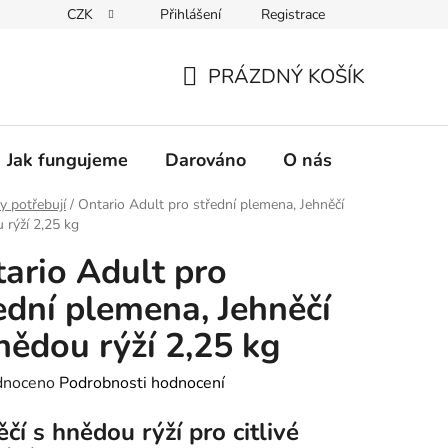
CZK
Přihlášení
Registrace
PRÁZDNÝ KOŠÍK
NÁKUPNÍ
KOŠÍK
Jak fungujeme
Darováno
O nás
Pro nové 
y potřebují
/
Ontario Adult pro střední plemena, Jehněčí
 rýží 2,25 kg
ario Adult pro
ední plemena, Jehněčí
nědou rýží 2,25 kg
né
dnoceno
Podrobnosti hodnocení
ení
čí s hnědou rýží pro citlivé
tu