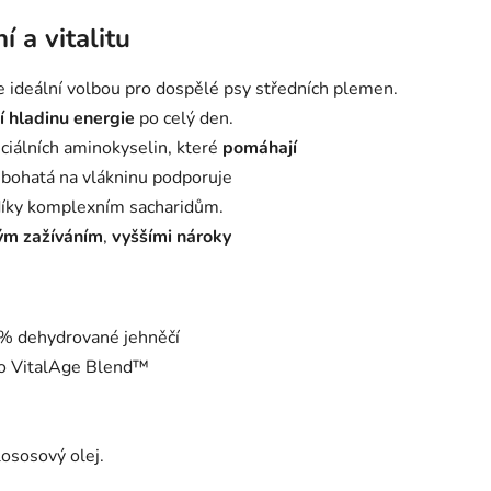
í a vitalitu
e ideální volbou pro dospělé psy středních plemen.
í hladinu energie
po celý den.
nciálních aminokyselin, které
pomáhají
bohatá na vlákninu podporuje
íky komplexním sacharidům.
vým zažíváním
,
vyššími nároky
 dehydrované jehněčí
 VitalAge Blend™
ososový olej.