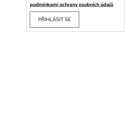
í
podmínkami ochrany osobních údajů
p
a
PŘIHLÁSIT SE
n
e
l