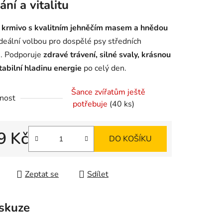
ání a vitalitu
é
krmivo s kvalitním jehněčím masem a hnědou
ideální volbou pro dospělé psy středních
. Podporuje
zdravé trávení, silné svaly, krásnou
ek.
tabilní hladinu energie
po celý den.
Šance zvířatům ještě
nost
potřebuje
(40 ks)
9 Kč
DO KOŠÍKU
 cena:
Zeptat se
Sdílet
skuze