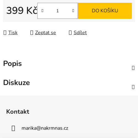
399 Kč
DO KOŠÍKU
Měrná cena:
Tisk
Zeptat se
Sdílet
Popis
Diskuze
Z
á
Kontakt
p
a
marika
@
nakrmnas.cz
t