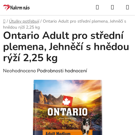
Přejít
Hledat
NÁKUP
na
KOŠÍK
obsah
Domů
/
Útulky potřebují
/
Ontario Adult pro střední plemena, Jehněčí s
hnědou rýží 2,25 kg
Ontario Adult pro střední
plemena, Jehněčí s hnědou
rýží 2,25 kg
Průměrné
Neohodnoceno
Podrobnosti hodnocení
hodnocení
produktu
je
0,0
z
5
hvězdiček.