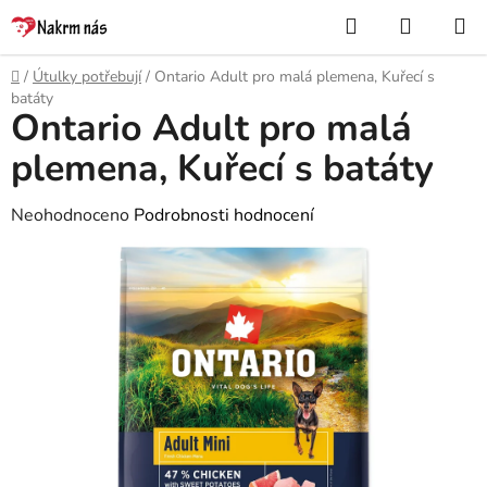
Přejít
Hledat
NÁKUP
na
KOŠÍK
obsah
Domů
/
Útulky potřebují
/
Ontario Adult pro malá plemena, Kuřecí s
batáty
Ontario Adult pro malá
plemena, Kuřecí s batáty
Průměrné
Neohodnoceno
Podrobnosti hodnocení
hodnocení
produktu
je
0,0
z
5
hvězdiček.