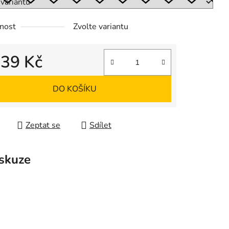
ek.
nost
Zvolte variantu
d
39 Kč
 cena:
DO KOŠÍKU
Zeptat se
Sdílet
skuze