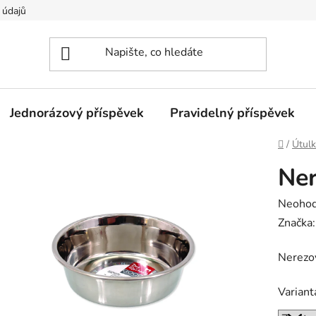
 údajů
Jednorázový příspěvek
Pravidelný příspěvek
Domů
/
Útulk
Ner
Průměr
Neoho
hodnoc
Značka
produk
Nerezov
je
0,0
Variant
z