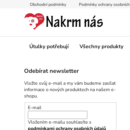
Přejít
Obchodní podmínky
Podmínky ochrany osobních
na
obsah
Útulky potřebují
Všechny produkty
P
Odebírat newsletter
o
s
Vložte svůj e-mail a my vám budeme zasílat
t
informace o nových produktech na našem e-
r
shopu.
a
E-mail
n
n
Vložením e-mailu souhlasíte s
í
podmínkami ochrany osobních údajů