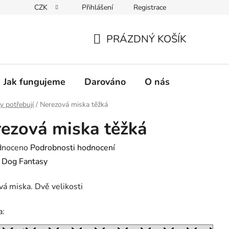
CZK
Přihlášení
Registrace
PRÁZDNÝ KOŠÍK
NÁKUPNÍ
KOŠÍK
Jak fungujeme
Darováno
O nás
Pro nové 
y potřebují
/
Nerezová miska těžká
ezová miska těžká
né
dnoceno
Podrobnosti hodnocení
ení
:
Dog Fantasy
tu
á miska. Dvě velikosti
a: