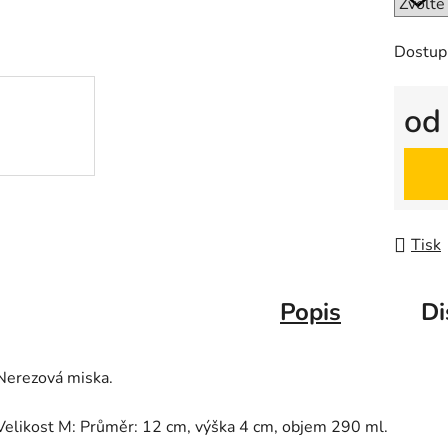
5
hvězdič
Dostup
o
Měrná
Tisk
Popis
Di
Nerezová miska.
Velikost M: Průměr: 12 cm, výška 4 cm, objem 290 ml.