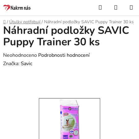
Přejít
Hledat
NÁKUP
na
KOŠÍK
obsah
Domů
/
Útulky potřebují
/
Náhradní podložky SAVIC Puppy Trainer 30 ks
Náhradní podložky SAVIC
Puppy Trainer 30 ks
Průměrné
Neohodnoceno
Podrobnosti hodnocení
hodnocení
Značka:
Savic
produktu
je
0,0
z
5
hvězdiček.