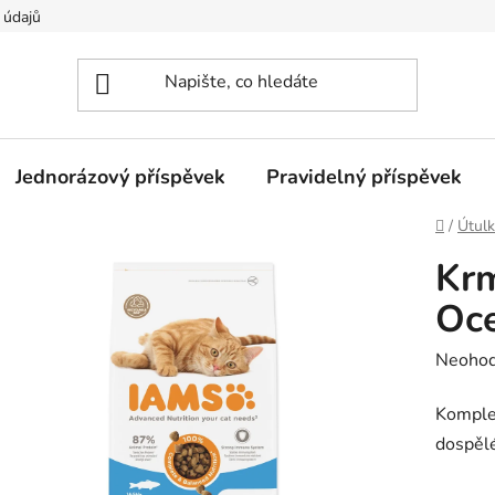
 údajů
Jednorázový příspěvek
Pravidelný příspěvek
Domů
/
Útulk
Krm
Oce
Průměr
Neoho
hodnoc
Komple
produk
dospělé
je
0,0