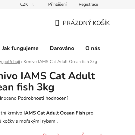
CZK
Přihlášení
Registrace
PRÁZDNÝ KOŠÍK
NÁKUPNÍ
KOŠÍK
Jak fungujeme
Darováno
O nás
Pro nové 
y potřebují
/
Krmivo IAMS Cat Adult Ocean fish 3kg
ivo IAMS Cat Adult
an fish 3kg
né
dnoceno
Podrobnosti hodnocení
ení
tní krmivo
IAMS Cat Adult Ocean Fish
pro
tu
 kočky s mořskými rybami.