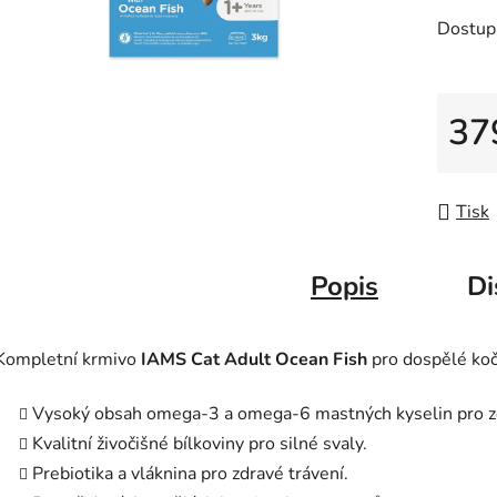
z
Dostup
5
hvězdič
37
Měrná
Tisk
Popis
Di
Kompletní krmivo
IAMS Cat Adult Ocean Fish
pro dospělé koč
Vysoký obsah omega-3 a omega-6 mastných kyselin pro zdr
Kvalitní živočišné bílkoviny pro silné svaly.
Prebiotika a vláknina pro zdravé trávení.