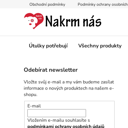
Přejít
Obchodní podmínky
Podmínky ochrany osobních
na
obsah
Útulky potřebují
Všechny produkty
P
Odebírat newsletter
o
s
Vložte svůj e-mail a my vám budeme zasílat
t
informace o nových produktech na našem e-
r
shopu.
a
E-mail
n
n
Vložením e-mailu souhlasíte s
í
podmínkami ochrany osobních údajů