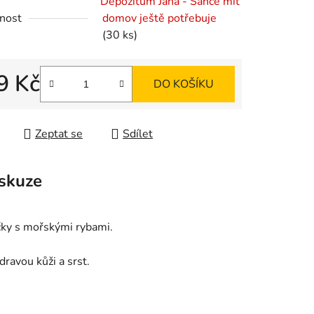
Depozitum Jana - Šance mít
nost
domov ještě potřebuje
(30 ks)
ek.
9 Kč
DO KOŠÍKU
 cena:
Zeptat se
Sdílet
skuze
ky s mořskými rybami.
avou kůži a srst.