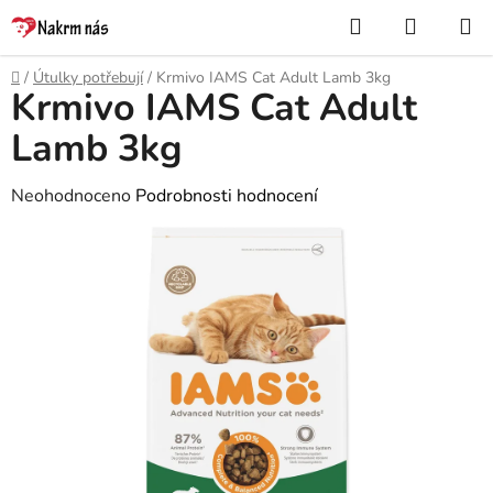
Přejít
Hledat
NÁKUP
na
KOŠÍK
obsah
Domů
/
Útulky potřebují
/
Krmivo IAMS Cat Adult Lamb 3kg
Krmivo IAMS Cat Adult
Lamb 3kg
Průměrné
Neohodnoceno
Podrobnosti hodnocení
hodnocení
produktu
je
0,0
z
5
hvězdiček.