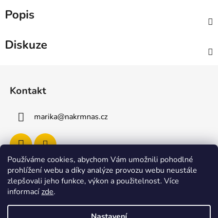
Popis
Diskuze
Z
á
Kontakt
p
a
marika
@
nakrmnas.cz
t
í
Používáme cookies, abychom Vám umožnili pohodlné
prohlížení webu a díky analýze provozu webu neustále
Facebook
zlepšovali jeho funkce, výkon a použitelnost
.
Více
informací
zde
.
Nastavení