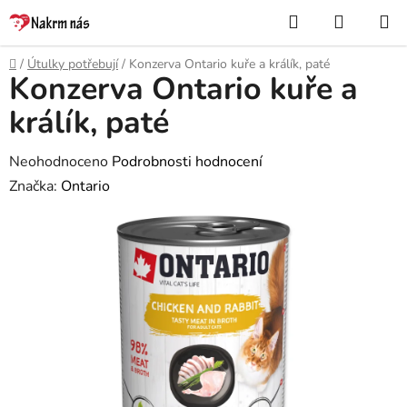
Přejít
Hledat
NÁKUP
na
KOŠÍK
obsah
Domů
/
Útulky potřebují
/
Konzerva Ontario kuře a králík, paté
Konzerva Ontario kuře a
králík, paté
Průměrné
Neohodnoceno
Podrobnosti hodnocení
hodnocení
Značka:
Ontario
produktu
je
0,0
z
5
hvězdiček.