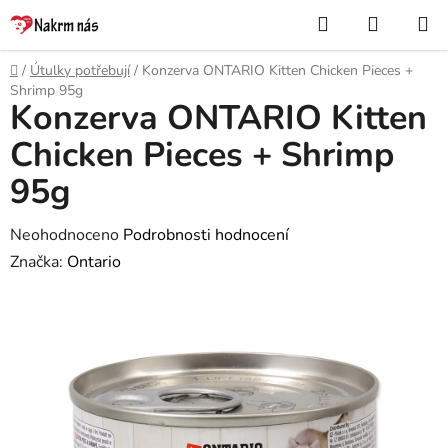
Přejít
Hledat
NÁKUP
na
KOŠÍK
obsah
Domů
/
Útulky potřebují
/
Konzerva ONTARIO Kitten Chicken Pieces +
Shrimp 95g
Konzerva ONTARIO Kitten
Chicken Pieces + Shrimp
95g
Průměrné
Neohodnoceno
Podrobnosti hodnocení
hodnocení
Značka:
Ontario
produktu
je
0,0
z
5
hvězdiček.